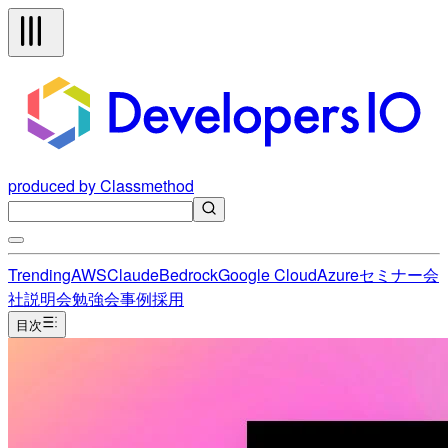
produced by Classmethod
Trending
AWS
Claude
Bedrock
Google Cloud
Azure
セミナー
会
社説明会
勉強会
事例
採用
目次