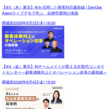
【9/3（木）東京】AIを活用した障害対応最前線 | DevOps
Agentライブデモで学ぶ、自律型運用の実践
開催前
2026年9月3日(木) 16:00
【9/4（金）東京】AIチームメイトが変える次世代コンタク
トセンター～顧客体験向上とオペレーション改革の最前線～
開催前
2026年9月4日(金) 15:00