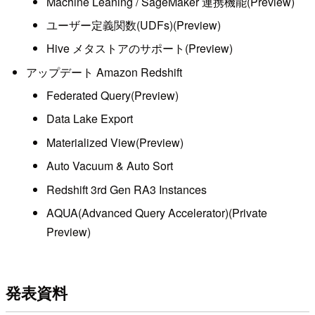
Machine Leaning / SageMaker 連携機能(Preview)
ユーザー定義関数(UDFs)(Preview)
Hive メタストアのサポート(Preview)
アップデート Amazon Redshift
Federated Query(Preview)
Data Lake Export
Materialized View(Preview)
Auto Vacuum & Auto Sort
Redshift 3rd Gen RA3 Instances
AQUA(Advanced Query Accelerator)(Private
Preview)
発表資料