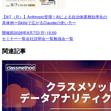
【9/7（月）】Anthropic登壇！AIによる自治体業務効率化の
具体例ーSkillsで広がるClaudeの使い方ー
開催前
2026年9月7日(月) 15:00
セミナー一覧
会社説明会一覧
勉強会一覧
関連記事