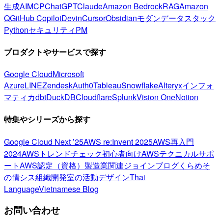
生成AI
MCP
ChatGPT
Claude
Amazon Bedrock
RAG
Amazon
Q
GitHub Copilot
Devin
Cursor
Obsidian
モダンデータスタック
Python
セキュリティ
PM
プロダクトやサービスで探す
Google Cloud
Microsoft
Azure
LINE
Zendesk
Auth0
Tableau
Snowflake
Alteryx
インフォ
マティカ
dbt
DuckDB
Cloudflare
Splunk
Vision One
Notion
特集やシリーズから探す
Google Cloud Next ’25
AWS re:Invent 2025
AWS再入門
2024
AWSトレンドチェック
初心者向け
AWSテクニカルサポ
ート
AWS認定（資格）
製造業関連
ジョインブログ
くらめそ
の情シス
組織開発室の活動
デザイン
Thai
Language
Vietnamese Blog
お問い合わせ