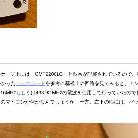
ージ上には「CMT2200LC」と型番が記載されているので、Goo
見つかった
データシート
を参考に基板上の回路を見てみると、ア
5MHzもしくは433.92 MHzの電波を使用して行っていた
ためのマイコンか何かなんでしょうか。一方、左下のICには、パ