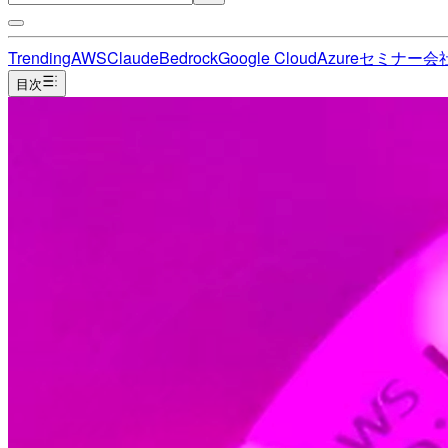
Trending
AWS
Claude
Bedrock
Google Cloud
Azure
セミナー
会
目次