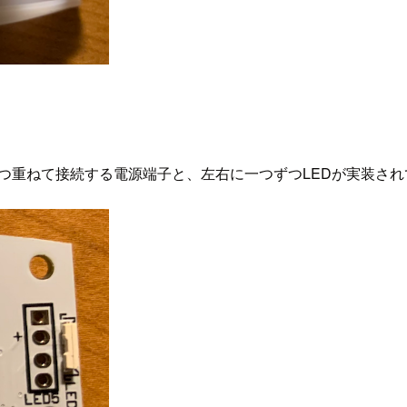
2つ重ねて接続する電源端子と、左右に一つずつLEDが実装さ