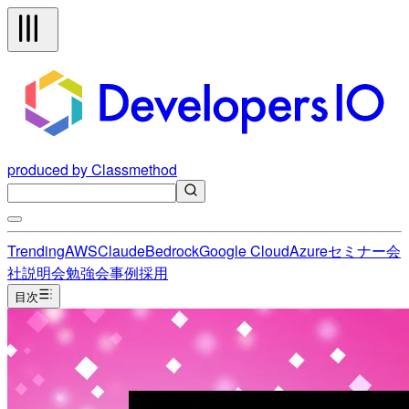
produced by Classmethod
Trending
AWS
Claude
Bedrock
Google Cloud
Azure
セミナー
会
社説明会
勉強会
事例
採用
目次