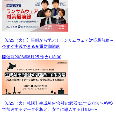
【8/25（火）】事例から学ぶ！ランサムウェア対策最前線～
今すぐ実践できる多重防御戦略
開催前
2026年8月25日(火) 13:00
【8/25（火）札幌】生成AIを“会社の武器”にする方法〜AWS
で加速するデータ分析と、安全に導入する仕組み〜