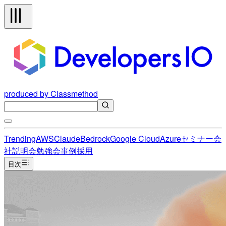
produced by Classmethod
Trending
AWS
Claude
Bedrock
Google Cloud
Azure
セミナー
会
社説明会
勉強会
事例
採用
目次