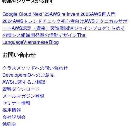
特集やシリーズから探す
Google Cloud Next ’25
AWS re:Invent 2025
AWS再入門
2024
AWSトレンドチェック
初心者向け
AWSテクニカルサポ
ート
AWS認定（資格）
製造業関連
ジョインブログ
くらめそ
の情シス
組織開発室の活動
デザイン
Thai
Language
Vietnamese Blog
お問い合わせ
クラスメソッドへの問い合わせ
DevelopersIOへのご意見
AWSに関するご相談
資料ダウンロード
メールマガジン登録
セミナー情報
採用情報
会社説明会
勉強会