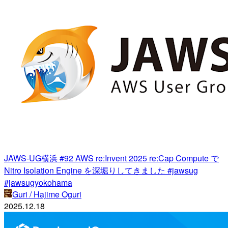
JAWS-UG横浜 #92 AWS re:Invent 2025 re:Cap Compute で
Nitro Isolation Engine を深堀りしてきました #jawsug
#jawsugyokohama
Guri / Hajime Oguri
2025.12.18