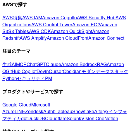
AWSで探す
AWS特集
AWS IAM
Amazon Cognito
AWS Security Hub
AWS
Organizations
AWS Control Tower
Amazon EC2
Amazon
S3
S3 Tables
AWS CDK
Amazon QuickSight
Amazon
Redshift
AWS Amplify
Amazon CloudFront
Amazon Connect
注目のテーマ
生成AI
MCP
ChatGPT
Claude
Amazon Bedrock
RAG
Amazon
Q
GitHub Copilot
Devin
Cursor
Obsidian
モダンデータスタック
Python
セキュリティ
PM
プロダクトやサービスで探す
Google Cloud
Microsoft
Azure
LINE
Zendesk
Auth0
Tableau
Snowflake
Alteryx
インフォ
マティカ
dbt
DuckDB
Cloudflare
Splunk
Vision One
Notion