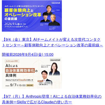
【9/4（金）東京】AIチームメイトが変える次世代コンタク
トセンター～顧客体験向上とオペレーション改革の最前線～
開催前
2026年9月4日(金) 15:00
【9/7（月）】Anthropic登壇！AIによる自治体業務効率化の
具体例ーSkillsで広がるClaudeの使い方ー