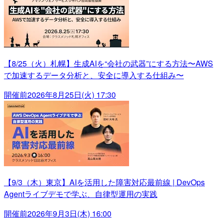
【8/25（火）札幌】生成AIを“会社の武器”にする方法〜AWS
で加速するデータ分析と、安全に導入する仕組み〜
開催前
2026年8月25日(火) 17:30
【9/3（木）東京】AIを活用した障害対応最前線 | DevOps
Agentライブデモで学ぶ、自律型運用の実践
開催前
2026年9月3日(木) 16:00