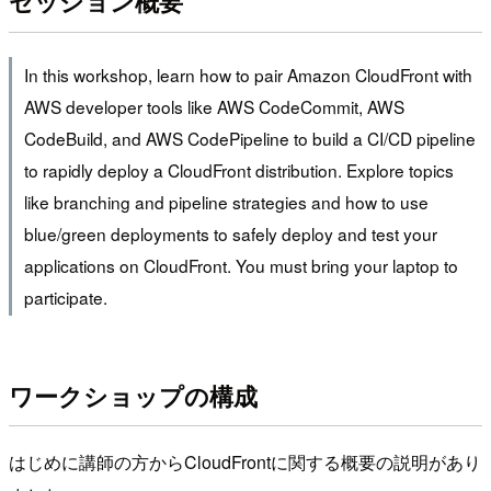
セッション概要
In this workshop, learn how to pair Amazon CloudFront with
AWS developer tools like AWS CodeCommit, AWS
CodeBuild, and AWS CodePipeline to build a CI/CD pipeline
to rapidly deploy a CloudFront distribution. Explore topics
like branching and pipeline strategies and how to use
blue/green deployments to safely deploy and test your
applications on CloudFront. You must bring your laptop to
participate.
ワークショップの構成
はじめに講師の方からCloudFrontに関する概要の説明があり