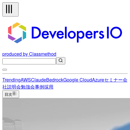
produced by Classmethod
Trending
AWS
Claude
Bedrock
Google Cloud
Azure
セミナー
会
社説明会
勉強会
事例
採用
目次