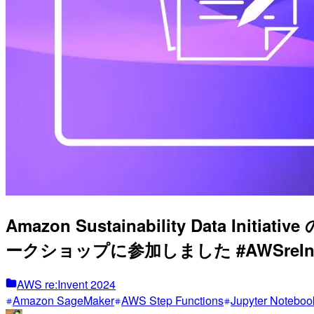
Amazon Sustainability Data 
ークショップに参加しました #AWSreInv
AWS re:Invent 2024
Amazon SageMaker
AWS Step Functions
Jupyter Noteboo