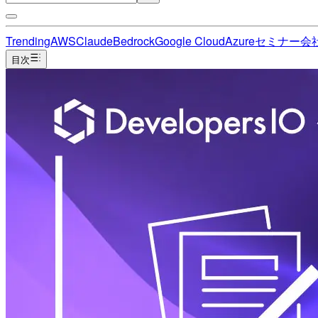
Trending
AWS
Claude
Bedrock
Google Cloud
Azure
セミナー
会
目次