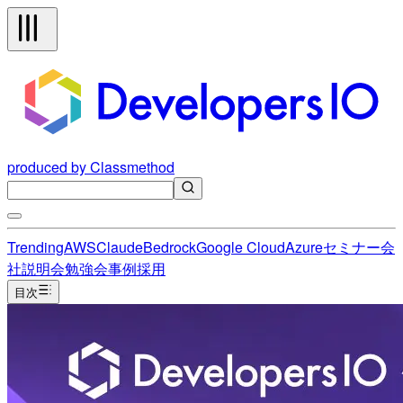
produced by Classmethod
Trending
AWS
Claude
Bedrock
Google Cloud
Azure
セミナー
会
社説明会
勉強会
事例
採用
目次