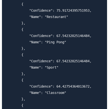
        {

            "Confidence": 75.91724395751953,

            "Name": "Restaurant"

        },

        {

            "Confidence": 67.54232025146484,

            "Name": "Ping Pong"

        },

        {

            "Confidence": 67.54232025146484,

            "Name": "Sport"

        },

        {

            "Confidence": 64.42754364013672,

            "Name": "Classroom"

        },

        {
