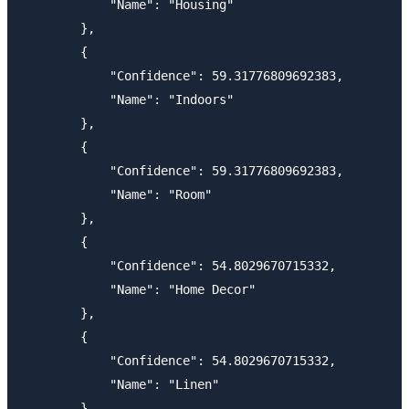
            "Name": "Housing"

        },

        {

            "Confidence": 59.31776809692383,

            "Name": "Indoors"

        },

        {

            "Confidence": 59.31776809692383,

            "Name": "Room"

        },

        {

            "Confidence": 54.8029670715332,

            "Name": "Home Decor"

        },

        {

            "Confidence": 54.8029670715332,

            "Name": "Linen"

        },
