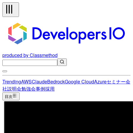
produced by Classmethod
Trending
AWS
Claude
Bedrock
Google Cloud
Azure
セミナー
会
社説明会
勉強会
事例
採用
目次