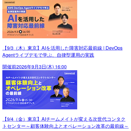
【9/3（木）東京】AIを活用した障害対応最前線 | DevOps
Agentライブデモで学ぶ、自律型運用の実践
開催前
2026年9月3日(木) 16:00
【9/4（金）東京】AIチームメイトが変える次世代コンタク
トセンター～顧客体験向上とオペレーション改革の最前線～