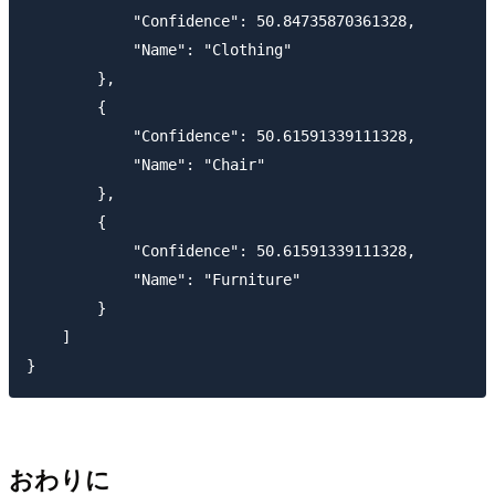
            "Confidence": 50.84735870361328,

            "Name": "Clothing"

        },

        {

            "Confidence": 50.61591339111328,

            "Name": "Chair"

        },

        {

            "Confidence": 50.61591339111328,

            "Name": "Furniture"

        }

    ]

おわりに