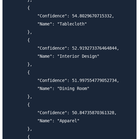
        {

            "Confidence": 54.8029670715332,

            "Name": "Tablecloth"

        },

        {

            "Confidence": 52.919273376464844,

            "Name": "Interior Design"

        },

        {

            "Confidence": 51.997554779052734,

            "Name": "Dining Room"

        },

        {

            "Confidence": 50.84735870361328,

            "Name": "Apparel"

        },

        {
