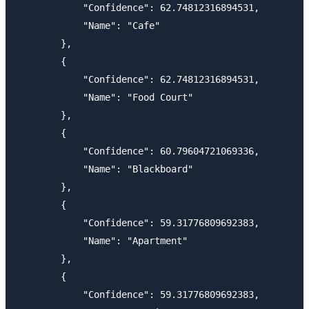
            "Confidence": 62.74812316894531,

            "Name": "Cafe"

        },

        {

            "Confidence": 62.74812316894531,

            "Name": "Food Court"

        },

        {

            "Confidence": 60.79604721069336,

            "Name": "Blackboard"

        },

        {

            "Confidence": 59.31776809692383,

            "Name": "Apartment"

        },

        {

            "Confidence": 59.31776809692383,
