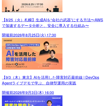
【8/25（火）札幌】生成AIを“会社の武器”にする方法〜AWS
で加速するデータ分析と、安全に導入する仕組み〜
開催前
2026年8月25日(火) 17:30
【9/3（木）東京】AIを活用した障害対応最前線 | DevOps
Agentライブデモで学ぶ、自律型運用の実践
開催前
2026年9月3日(木) 16:00