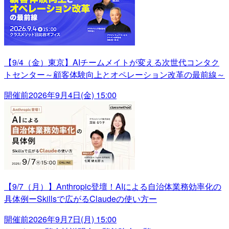
【9/4（金）東京】AIチームメイトが変える次世代コンタク
トセンター～顧客体験向上とオペレーション改革の最前線～
開催前
2026年9月4日(金) 15:00
【9/7（月）】Anthropic登壇！AIによる自治体業務効率化の
具体例ーSkillsで広がるClaudeの使い方ー
開催前
2026年9月7日(月) 15:00