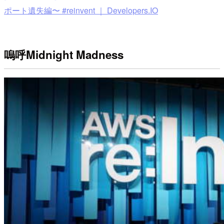
ポート遺失編〜 #reinvent ｜ Developers.IO
嗚呼Midnight Madness