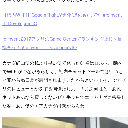
【機内Wi-Fi】GogoinFlightが進化(退化も)してた #reinvent
｜ Developers.IO
re:Invent 2017アプリのGame Centerでランキング上位を目
指そう！ #reinvent ｜ Developers.IO
カナダ経由便の私より早い便で発った31名はロスへ。機内
でWi-Fiがつながるらしく、社内チャットツールではいつも
と変わらぬ日常が展開されます。だからといってそこでアプ
リのレビューとかをする同僚たちよ…！まあ何はともあれ
ネットあるなら寂しくないぜと手ぶらでエアカナダに搭乗し
た私。あ、僕のエアカナダは繋がらんわ。