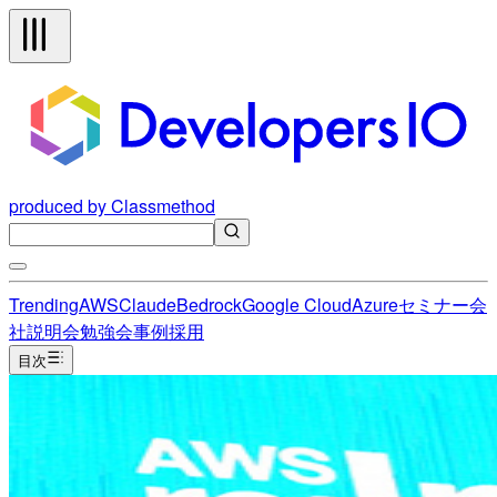
produced by Classmethod
Trending
AWS
Claude
Bedrock
Google Cloud
Azure
セミナー
会
社説明会
勉強会
事例
採用
目次