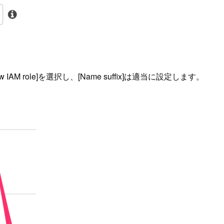
 new IAM role]を選択し、[Name suffix]は適当に設定します。