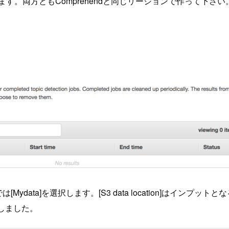
す。両方ともComprehendと同じリージョンで作って下
 dataでは[Mydata]を選択します。[S3 data location]はインプット
leとしました。