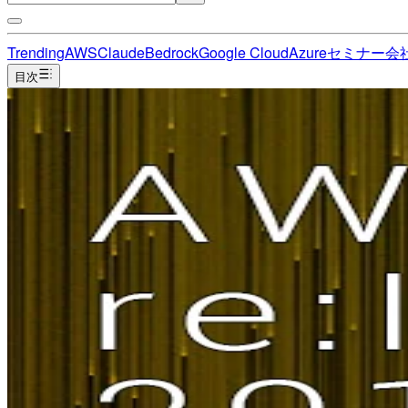
Trending
AWS
Claude
Bedrock
Google Cloud
Azure
セミナー
会
目次