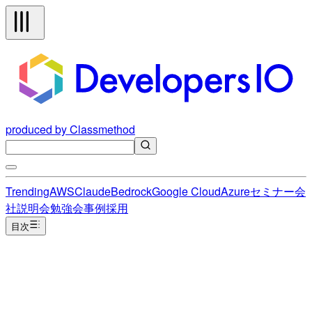
produced by Classmethod
Trending
AWS
Claude
Bedrock
Google Cloud
Azure
セミナー
会
社説明会
勉強会
事例
採用
目次