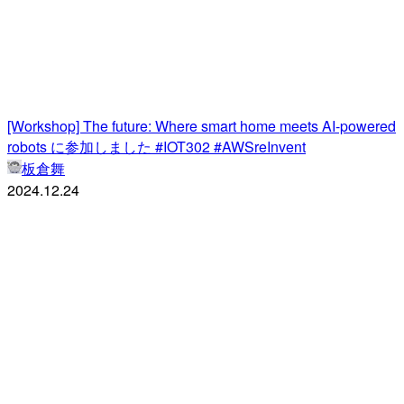
[Workshop] The future: Where smart home meets AI-powered
robots に参加しました #IOT302 #AWSreInvent
板倉舞
2024.12.24