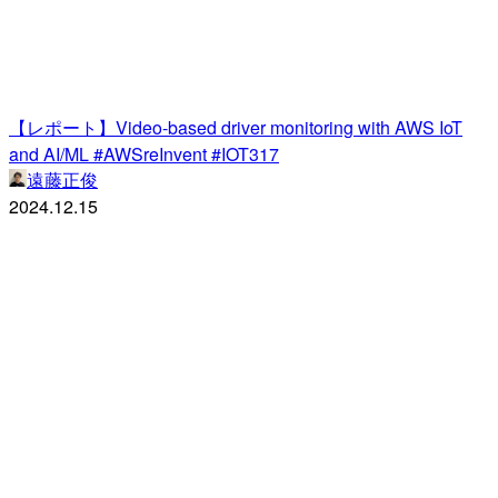
【レポート】Video-based driver monitoring with AWS IoT
and AI/ML #AWSreInvent #IOT317
遠藤正俊
2024.12.15