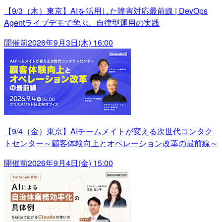
【9/3（木）東京】AIを活用した障害対応最前線 | DevOps
Agentライブデモで学ぶ、自律型運用の実践
開催前
2026年9月3日(木) 16:00
【9/4（金）東京】AIチームメイトが変える次世代コンタク
トセンター～顧客体験向上とオペレーション改革の最前線～
開催前
2026年9月4日(金) 15:00