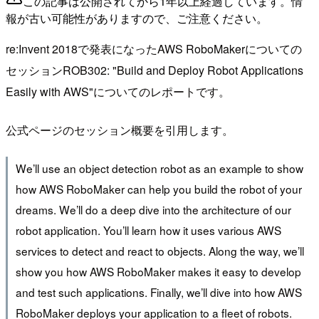
この記事は公開されてから1年以上経過しています。情
報が古い可能性がありますので、ご注意ください。
re:Invent 2018で発表になったAWS RoboMakerについての
セッションROB302: "Build and Deploy Robot Applications
Easily with AWS"についてのレポートです。
公式ページのセッション概要を引用します。
We’ll use an object detection robot as an example to show
how AWS RoboMaker can help you build the robot of your
dreams. We’ll do a deep dive into the architecture of our
robot application. You’ll learn how it uses various AWS
services to detect and react to objects. Along the way, we’ll
show you how AWS RoboMaker makes it easy to develop
and test such applications. Finally, we’ll dive into how AWS
RoboMaker deploys your application to a fleet of robots.