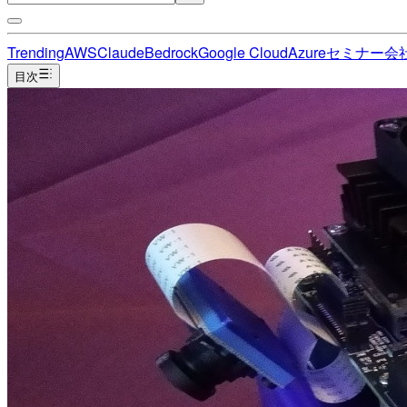
Trending
AWS
Claude
Bedrock
Google Cloud
Azure
セミナー
会
目次