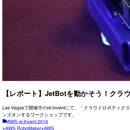
【レポート】JetBotを動かそう！クラウ
Las Vegasで開催中のre:Inventにて、「クラウドロボテ
ンズオンするワークショップです。
AWS re:Invent 2019
AWS RoboMaker
AWS