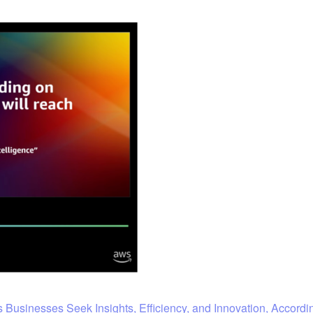
e as Businesses Seek Insights, Efficiency, and Innovation, Acco