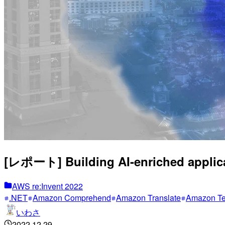
[レポート] Building AI-enriched applic
AWS re:Invent 2022
.NET
Amazon Comprehend
Amazon Translate
Amazon Te
いわさ
2022.12.29