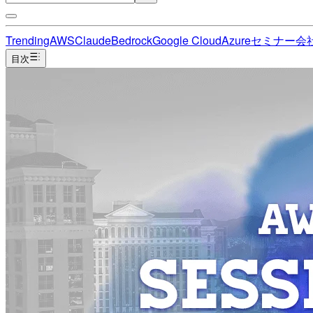
Trending
AWS
Claude
Bedrock
Google Cloud
Azure
セミナー
会
目次