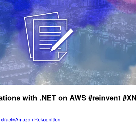
ations with .NET on AWS #reinvent #X
xtract
Amazon Rekognition