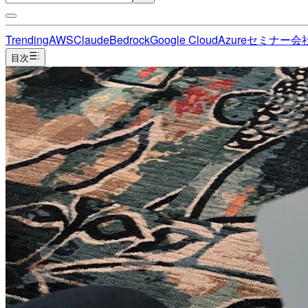
Trending
AWS
Claude
Bedrock
Google Cloud
Azure
セミナー
会
目次