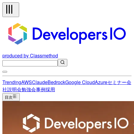
produced by Classmethod
Trending
AWS
Claude
Bedrock
Google Cloud
Azure
セミナー
会
社説明会
勉強会
事例
採用
目次