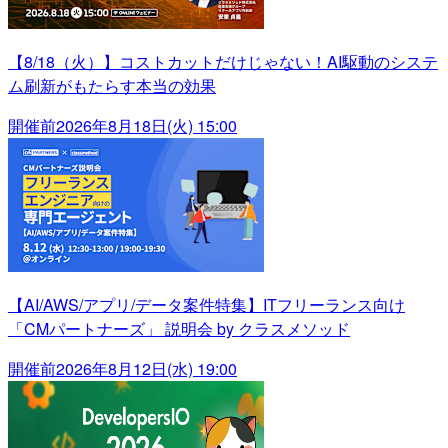
【8/18（火）】コストカットだけじゃない！AI駆動のシステ
ム刷新がもたらす本当の効果
開催前
2026年8月18日(火) 15:00
【AI/AWS/アプリ/データ案件特集】ITフリーランス向け
「CMパートナーズ」 説明会 by クラスメソッド
開催前
2026年8月12日(水) 19:00