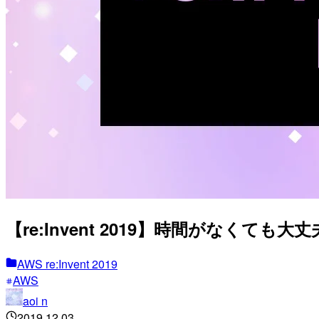
【re:Invent 2019】時間がなくて
AWS re:Invent 2019
AWS
aoi n
2019.12.03