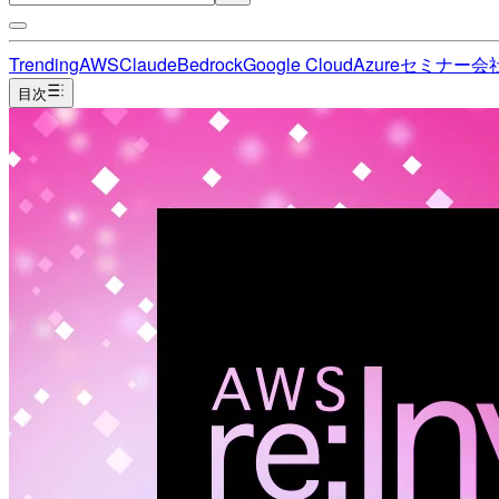
Trending
AWS
Claude
Bedrock
Google Cloud
Azure
セミナー
会
目次