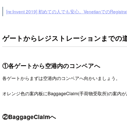
[re:Invent 2019] 初めての人でも安心。VenetianでのRegistratio
ゲートからレジストレーションまでの
①各ゲートから空港内のコンベアへ
各ゲートからまずは空港内のコンベアへ向かいましょう。
オレンジ色の案内板にBaggageClaim(手荷物受取所)
②BaggageClaimへ