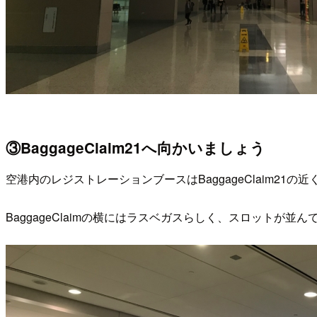
③BaggageClaim21へ向かいましょう
空港内のレジストレーションブースはBaggageClaim21の
BaggageClaimの横にはラスベガスらしく、スロットが並