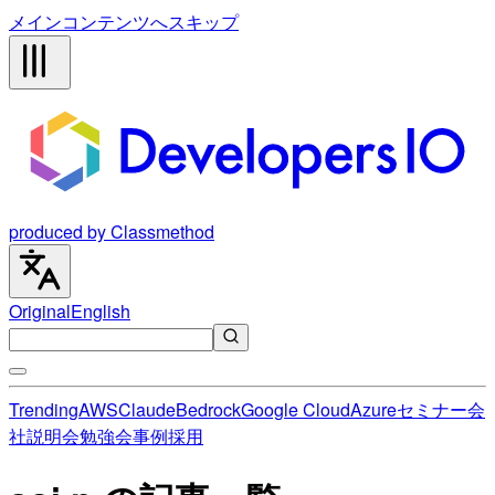
メインコンテンツへスキップ
produced by Classmethod
Original
English
Trending
AWS
Claude
Bedrock
Google Cloud
Azure
セミナー
会
社説明会
勉強会
事例
採用