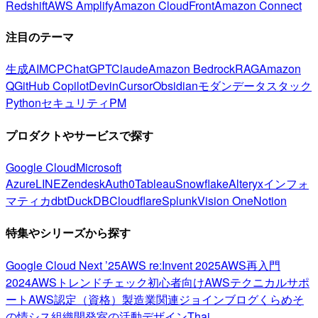
Redshift
AWS Amplify
Amazon CloudFront
Amazon Connect
注目のテーマ
生成AI
MCP
ChatGPT
Claude
Amazon Bedrock
RAG
Amazon
Q
GitHub Copilot
Devin
Cursor
Obsidian
モダンデータスタック
Python
セキュリティ
PM
プロダクトやサービスで探す
Google Cloud
Microsoft
Azure
LINE
Zendesk
Auth0
Tableau
Snowflake
Alteryx
インフォ
マティカ
dbt
DuckDB
Cloudflare
Splunk
Vision One
Notion
特集やシリーズから探す
Google Cloud Next ’25
AWS re:Invent 2025
AWS再入門
2024
AWSトレンドチェック
初心者向け
AWSテクニカルサポ
ート
AWS認定（資格）
製造業関連
ジョインブログ
くらめそ
の情シス
組織開発室の活動
デザイン
Thai