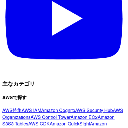
主なカテゴリ
AWSで探す
AWS特集
AWS IAM
Amazon Cognito
AWS Security Hub
AWS
Organizations
AWS Control Tower
Amazon EC2
Amazon
S3
S3 Tables
AWS CDK
Amazon QuickSight
Amazon