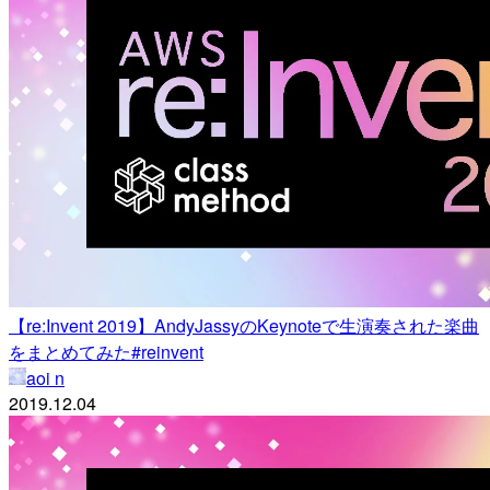
【re:Invent 2019】AndyJassyのKeynoteで生演奏された楽曲
をまとめてみた#reinvent
aoi n
2019.12.04