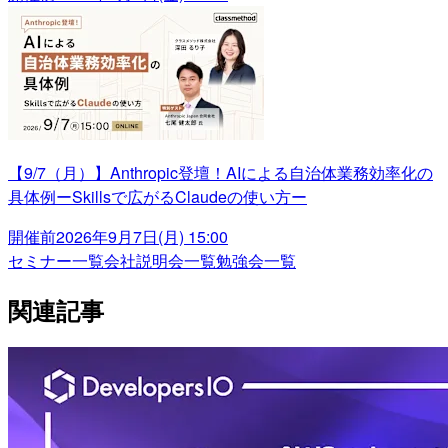
【9/7（月）】Anthropic登壇！AIによる自治体業務効率化の
具体例ーSkillsで広がるClaudeの使い方ー
開催前
2026年9月7日(月) 15:00
セミナー一覧
会社説明会一覧
勉強会一覧
関連記事