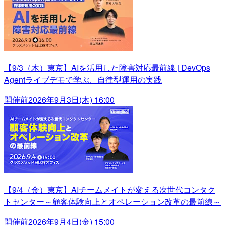
【9/3（木）東京】AIを活用した障害対応最前線 | DevOps
Agentライブデモで学ぶ、自律型運用の実践
開催前
2026年9月3日(木) 16:00
【9/4（金）東京】AIチームメイトが変える次世代コンタク
トセンター～顧客体験向上とオペレーション改革の最前線～
開催前
2026年9月4日(金) 15:00