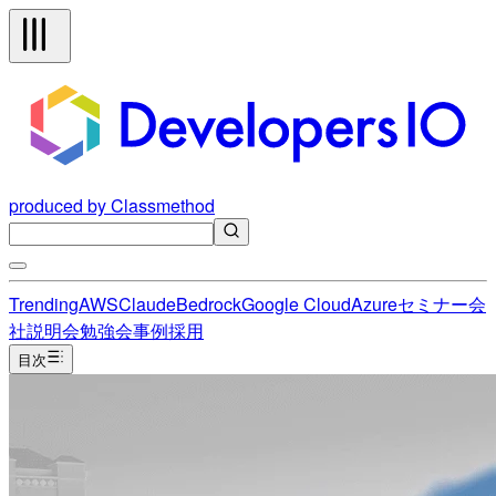
produced by Classmethod
Trending
AWS
Claude
Bedrock
Google Cloud
Azure
セミナー
会
社説明会
勉強会
事例
採用
目次