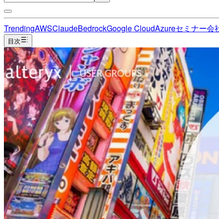
Trending
AWS
Claude
Bedrock
Google Cloud
Azure
セミナー
会
目次