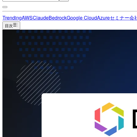
Trending
AWS
Claude
Bedrock
Google Cloud
Azure
セミナー
会
目次