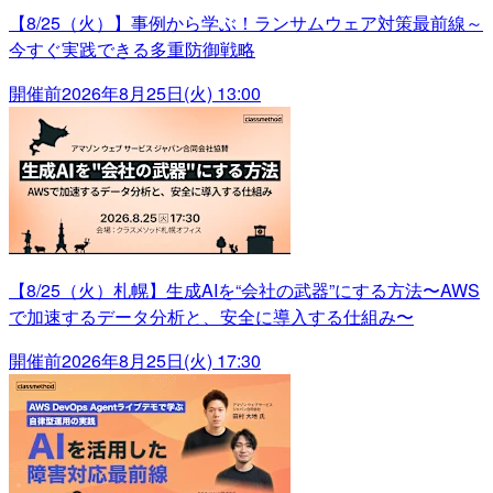
【8/25（火）】事例から学ぶ！ランサムウェア対策最前線～
今すぐ実践できる多重防御戦略
開催前
2026年8月25日(火) 13:00
【8/25（火）札幌】生成AIを“会社の武器”にする方法〜AWS
で加速するデータ分析と、安全に導入する仕組み〜
開催前
2026年8月25日(火) 17:30