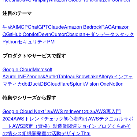
注目のテーマ
生成AI
MCP
ChatGPT
Claude
Amazon Bedrock
RAG
Amazon
Q
GitHub Copilot
Devin
Cursor
Obsidian
モダンデータスタック
Python
セキュリティ
PM
プロダクトやサービスで探す
Google Cloud
Microsoft
Azure
LINE
Zendesk
Auth0
Tableau
Snowflake
Alteryx
インフォ
マティカ
dbt
DuckDB
Cloudflare
Splunk
Vision One
Notion
特集やシリーズから探す
Google Cloud Next ’25
AWS re:Invent 2025
AWS再入門
2024
AWSトレンドチェック
初心者向け
AWSテクニカルサポ
ート
AWS認定（資格）
製造業関連
ジョインブログ
くらめそ
の情シス
組織開発室の活動
デザイン
Thai