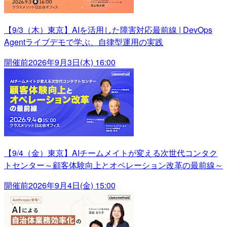
【9/3（木）東京】AIを活用した障害対応最前線 | DevOps
Agentライブデモで学ぶ、自律型運用の実践
開催前
2026年9月3日(木) 16:00
【9/4（金）東京】AIチームメイトが変える次世代コンタク
トセンター～顧客体験向上とオペレーション改革の最前線～
開催前
2026年9月4日(金) 15:00