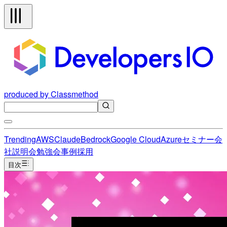
produced by Classmethod
Trending
AWS
Claude
Bedrock
Google Cloud
Azure
セミナー
会
社説明会
勉強会
事例
採用
目次