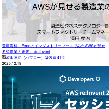
登壇資料「ExpoのインダストリーブースでみたAWSが見せ
る製造業の未来」 #reInvent
濱田孝治（ハマコー）@製造BT部
2025.12.18