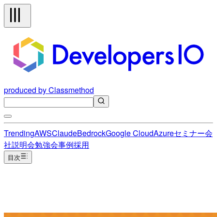
produced by Classmethod
Trending
AWS
Claude
Bedrock
Google Cloud
Azure
セミナー
会
社説明会
勉強会
事例
採用
目次