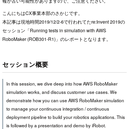
報が古い可能性がありますので、ご注意ください。
こんにちはCX事業本部のさかじです。
本記事は現地時間2019/12/2-6で行われてたre:Invent 2019の
セッション「Running tests in simulation with AWS
RoboMaker (ROB301-R1)」のレポートとなります。
セッション概要
In this session, we dive deep into how AWS RoboMaker
simulation works, and discuss customer use cases. We
demonstrate how you can use AWS RoboMaker simulation
to manage your continuous integration / continuous
deployment pipeline to build your robotics applications. This
is followed by a presentation and demo by iRobot.