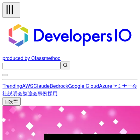
produced by Classmethod
Trending
AWS
Claude
Bedrock
Google Cloud
Azure
セミナー
会
社説明会
勉強会
事例
採用
目次