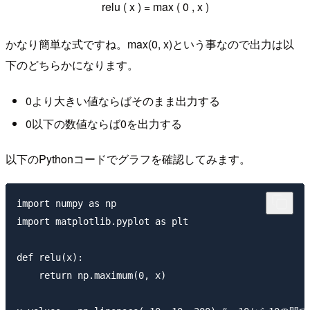
relu
(
x
)
=
max
(
0
,
x
)
かなり簡単な式ですね。max(0, x)という事なので出力は以
下のどちらかになります。
0より大きい値ならばそのまま出力する
0以下の数値ならば0を出力する
以下のPythonコードでグラフを確認してみます。
import numpy as np

import matplotlib.pyplot as plt

def relu(x):

    return np.maximum(0, x)
