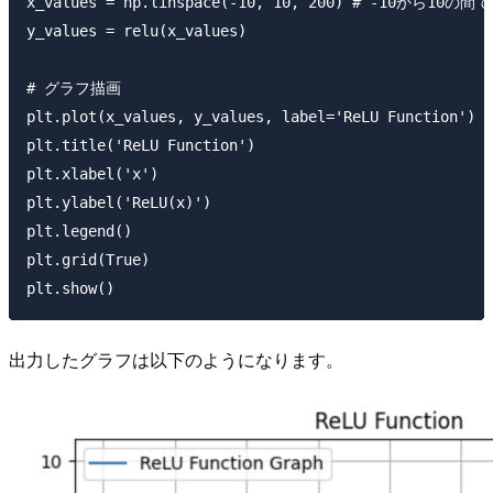
x_values = np.linspace(-10, 10, 200) # -10から1
y_values = relu(x_values)

# グラフ描画

plt.plot(x_values, y_values, label='ReLU Function')

plt.title('ReLU Function')

plt.xlabel('x')

plt.ylabel('ReLU(x)')

plt.legend()

plt.grid(True)

出力したグラフは以下のようになります。