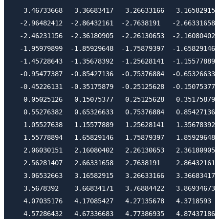
  -3.46733668  -3.36683417  -3.26633166  -3.16582915 
  -2.96482412  -2.86432161  -2.7638191   -2.66331658 
  -2.46231156  -2.36180905  -2.26130653  -2.16080402 
  -1.95979899  -1.85929648  -1.75879397  -1.65829146 
  -1.45728643  -1.35678392  -1.25628141  -1.15577889 
  -0.95477387  -0.85427136  -0.75376884  -0.65326633 
  -0.45226131  -0.35175879  -0.25125628  -0.15075377 
   0.05025126   0.15075377   0.25125628   0.35175879 
   0.55276382   0.65326633   0.75376884   0.85427136 
   1.05527638   1.15577889   1.25628141   1.35678392 
   1.55778894   1.65829146   1.75879397   1.85929648 
   2.06030151   2.16080402   2.26130653   2.36180905 
   2.56281407   2.66331658   2.7638191    2.86432161 
   3.06532663   3.16582915   3.26633166   3.36683417 
   3.5678392    3.66834171   3.76884422   3.86934673 
   4.07035176   4.17085427   4.27135678   4.3718593  
   4.57286432   4.67336683   4.77386935   4.87437186 