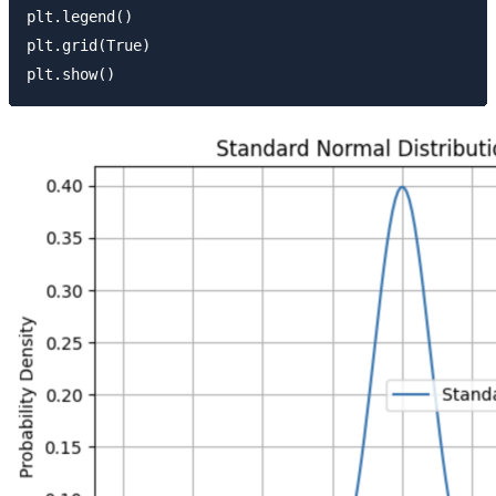
plt.legend()

plt.grid(True)
