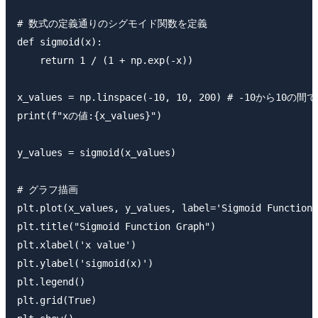
# 数式の定義通りのシグモイド関数を定義

def sigmoid(x):

    return 1 / (1 + np.exp(-x))

x_values = np.linspace(-10, 10, 200) # -10から1
print(f"xの値:{x_values}")

y_values = sigmoid(x_values)

# グラフ描画

plt.plot(x_values, y_values, label='Sigmoid Function'
plt.title("Sigmoid Function Graph")

plt.xlabel('x value')

plt.ylabel('sigmoid(x)')

plt.legend()

plt.grid(True)
