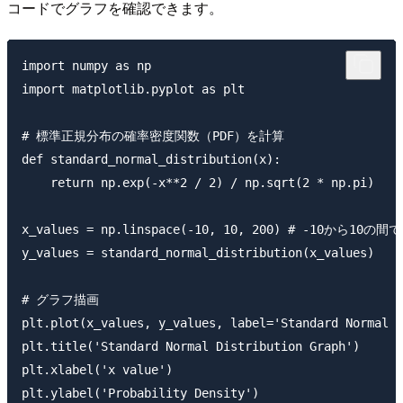
コードでグラフを確認できます。
import numpy as np

import matplotlib.pyplot as plt

# 標準正規分布の確率密度関数（PDF）を計算

def standard_normal_distribution(x):

    return np.exp(-x**2 / 2) / np.sqrt(2 * np.pi)

x_values = np.linspace(-10, 10, 200) # -10から1
y_values = standard_normal_distribution(x_values)

# グラフ描画

plt.plot(x_values, y_values, label='Standard Normal D
plt.title('Standard Normal Distribution Graph')

plt.xlabel('x value')

plt.ylabel('Probability Density')
