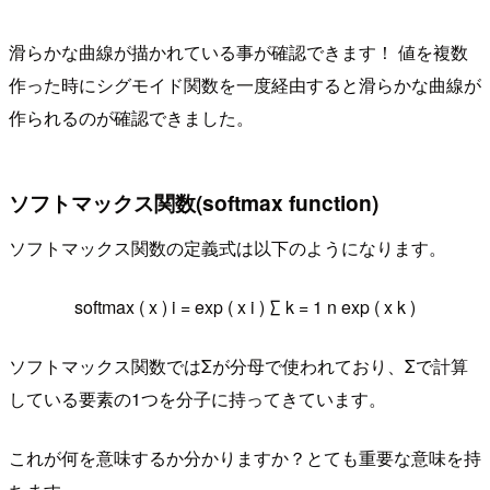
滑らかな曲線が描かれている事が確認できます！ 値を複数
作った時にシグモイド関数を一度経由すると滑らかな曲線が
作られるのが確認できました。
ソフトマックス関数(softmax function)
ソフトマックス関数の定義式は以下のようになります。
softmax
(
x
)
i
=
exp
(
x
i
)
∑
k
=
1
n
exp
(
x
k
)
ソフトマックス関数ではΣが分母で使われており、Σで計算
している要素の1つを分子に持ってきています。
これが何を意味するか分かりますか？とても重要な意味を持