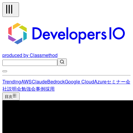
produced by Classmethod
Trending
AWS
Claude
Bedrock
Google Cloud
Azure
セミナー
会
社説明会
勉強会
事例
採用
目次