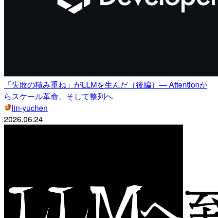
「失敗の積み重ね」がLLMを生んだ（後編）— Attentionか
らスケール革命、そして整列へ
lin-yuchen
2026.06.24