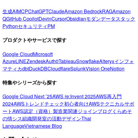
生成AI
MCP
ChatGPT
Claude
Amazon Bedrock
RAG
Amazon
Q
GitHub Copilot
Devin
Cursor
Obsidian
モダンデータスタック
Python
セキュリティ
PM
プロダクトやサービスで探す
Google Cloud
Microsoft
Azure
LINE
Zendesk
Auth0
Tableau
Snowflake
Alteryx
インフォ
マティカ
dbt
DuckDB
Cloudflare
Splunk
Vision One
Notion
特集やシリーズから探す
Google Cloud Next ’25
AWS re:Invent 2025
AWS再入門
2024
AWSトレンドチェック
初心者向け
AWSテクニカルサポ
ート
AWS認定（資格）
製造業関連
ジョインブログ
くらめそ
の情シス
組織開発室の活動
デザイン
Thai
Language
Vietnamese Blog