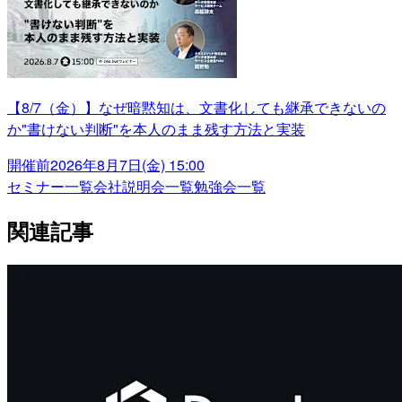
【8/7（金）】なぜ暗黙知は、文書化しても継承できないの
か"書けない判断"を本人のまま残す方法と実装
開催前
2026年8月7日(金) 15:00
セミナー一覧
会社説明会一覧
勉強会一覧
関連記事