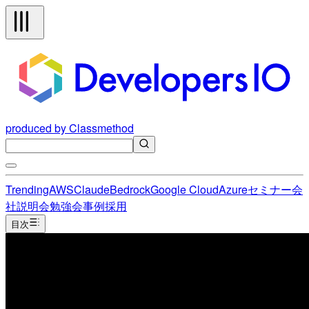
produced by Classmethod
Trending
AWS
Claude
Bedrock
Google Cloud
Azure
セミナー
会
社説明会
勉強会
事例
採用
目次