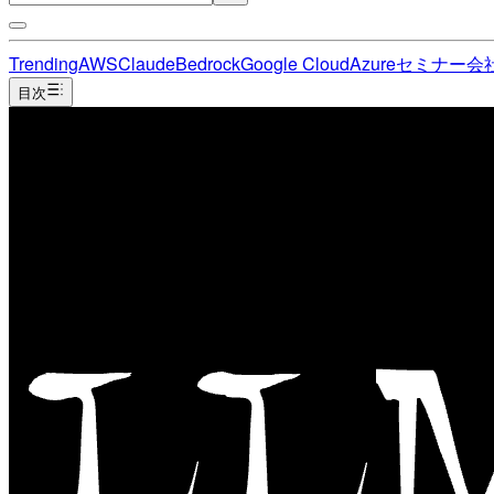
Trending
AWS
Claude
Bedrock
Google Cloud
Azure
セミナー
会
目次