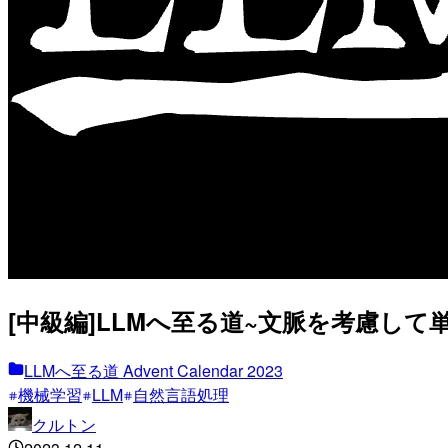
[中級編]LLMへ至る道~文脈を考慮して
LLMへ至る道 Advent Calendar 2023
機械学習
LLM
自然言語処理
クルトン