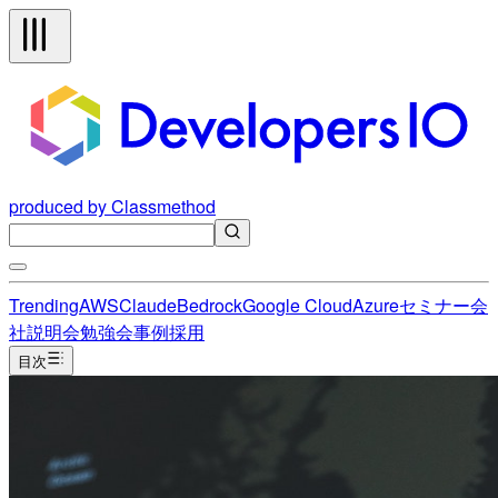
produced by Classmethod
Trending
AWS
Claude
Bedrock
Google Cloud
Azure
セミナー
会
社説明会
勉強会
事例
採用
目次