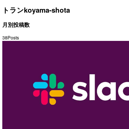
トラン
koyama-shota
月別投稿数
38
Posts