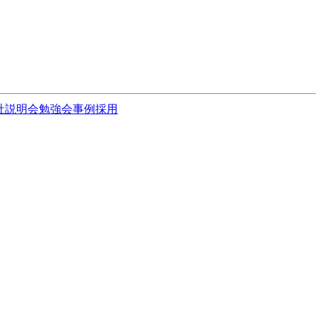
社説明会
勉強会
事例
採用