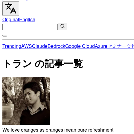
Original
English
Trending
AWS
Claude
Bedrock
Google Cloud
Azure
セミナー
会
トラン の記事一覧
We love oranges as oranges mean pure refreshment.