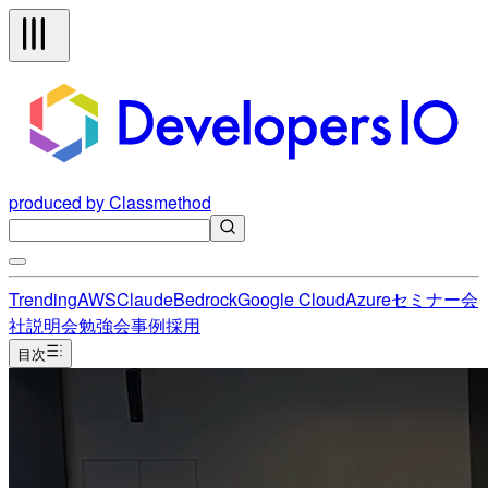
produced by Classmethod
Trending
AWS
Claude
Bedrock
Google Cloud
Azure
セミナー
会
社説明会
勉強会
事例
採用
目次