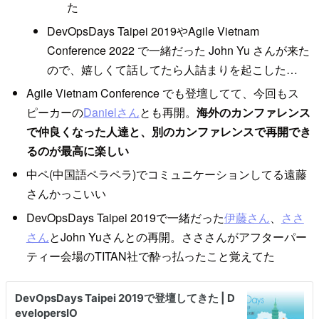
た
DevOpsDays Taipei 2019やAgile Vietnam
Conference 2022 で一緒だった John Yu さんが来た
ので、嬉しくて話してたら人詰まりを起こした…
Agile Vietnam Conference でも登壇してて、今回もス
ピーカーの
Danielさん
とも再開。
海外のカンファレンス
で仲良くなった人達と、別のカンファレンスで再開でき
るのが最高に楽しい
中ペ(中国語ペラペラ)でコミュニケーションしてる遠藤
さんかっこいい
DevOpsDays Taipei 2019で一緒だった
伊藤さん
、
ささ
さん
とJohn Yuさんとの再開。さささんがアフターパー
ティー会場のTITAN社で酔っ払ったこと覚えてた