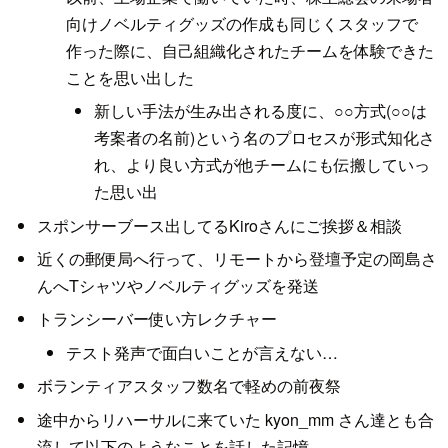
向けノベルティグッズの作成も同じくスタッフで
作った際に、自己組織化されたチームを体験できた
ことを思い出した
新しい手法が生み出される度に、○○方式(○○は
考案者の名前)という名のプロセスが形式知化さ
れ、より良い方式が他チームにも伝搬していっ
た思い出
スポンサーブース出してるKiroさんにご挨拶＆相談
近くの郵便局へ行って、リモートから登壇予定の岡島さ
んへTシャツやノベルティグッズを発送
トランシーバー使い方レクチャー
テスト発声で面白いことが言えない…
ボランティアスタッフ数名で軽めの前夜祭
途中からリハーサルに来ていた kyon_mm さん達とも合
流して以下のようなことを話した記憶