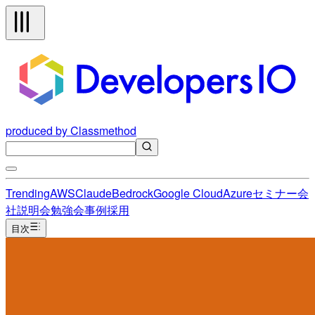
produced by Classmethod
Trending
AWS
Claude
Bedrock
Google Cloud
Azure
セミナー
会
社説明会
勉強会
事例
採用
目次