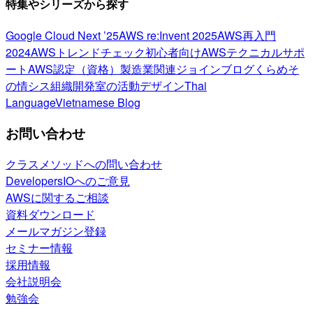
特集やシリーズから探す
Google Cloud Next ’25
AWS re:Invent 2025
AWS再入門
2024
AWSトレンドチェック
初心者向け
AWSテクニカルサポ
ート
AWS認定（資格）
製造業関連
ジョインブログ
くらめそ
の情シス
組織開発室の活動
デザイン
Thai
Language
Vietnamese Blog
お問い合わせ
クラスメソッドへの問い合わせ
DevelopersIOへのご意見
AWSに関するご相談
資料ダウンロード
メールマガジン登録
セミナー情報
採用情報
会社説明会
勉強会