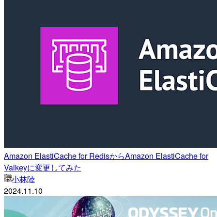
Amazon ElastiCache for RedisからAmazon ElastiCache for
Valkeyに変更してみた
小林陸
2024.11.10