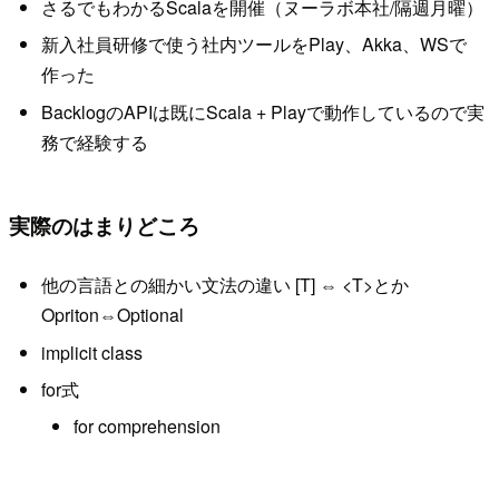
さるでもわかるScalaを開催（ヌーラボ本社/隔週月曜）
新入社員研修で使う社内ツールをPlay、Akka、WSで
作った
BacklogのAPIは既にScala + Playで動作しているので実
務で経験する
実際のはまりどころ
他の言語との細かい文法の違い [T] ⇔ <T>とか
Opriton⇔Optional
implicit class
for式
for comprehension