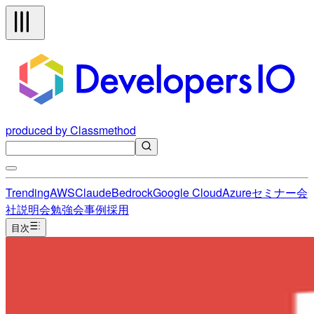
produced by Classmethod
Trending
AWS
Claude
Bedrock
Google Cloud
Azure
セミナー
会
社説明会
勉強会
事例
採用
目次