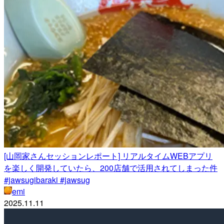
[山岡家さんセッションレポート] リアルタイムWEBアプリ
を楽しく開発していたら、200店舗で活用されてしまった件
#jawsugibaraki #jawsug
emi
2025.11.11