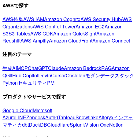
AWSで探す
AWS特集
AWS IAM
Amazon Cognito
AWS Security Hub
AWS
Organizations
AWS Control Tower
Amazon EC2
Amazon
S3
S3 Tables
AWS CDK
Amazon QuickSight
Amazon
Redshift
AWS Amplify
Amazon CloudFront
Amazon Connect
注目のテーマ
生成AI
MCP
ChatGPT
Claude
Amazon Bedrock
RAG
Amazon
Q
GitHub Copilot
Devin
Cursor
Obsidian
モダンデータスタック
Python
セキュリティ
PM
プロダクトやサービスで探す
Google Cloud
Microsoft
Azure
LINE
Zendesk
Auth0
Tableau
Snowflake
Alteryx
インフォ
マティカ
dbt
DuckDB
Cloudflare
Splunk
Vision One
Notion