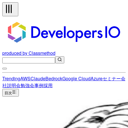
produced by Classmethod
Trending
AWS
Claude
Bedrock
Google Cloud
Azure
セミナー
会
社説明会
勉強会
事例
採用
目次