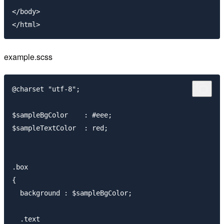
</body>

example.scss
@charset "utf-8";

$sampleBgColor    : #eee;

$sampleTextColor  : red;

.box

{

  background : $sampleBgColor;

  .text
