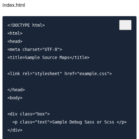
index.html
<!DOCTYPE html>

<html>

<head>

<meta charset="UTF-8">

<title>Sample Source Maps</title>

<link rel="stylesheet" href="example.css">

</head>

<body>

<div class="box">

  <p class="text">Sample Debug Sass or Scss </p>

</div>
