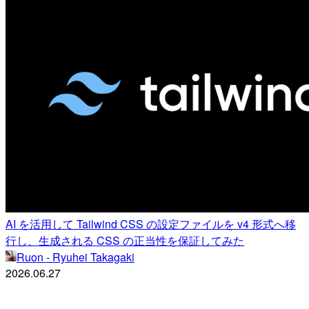
AI を活用して Tailwind CSS の設定ファイルを v4 形式へ移
行し、生成される CSS の正当性を保証してみた
Ruon - Ryuhei Takagaki
2026.06.27