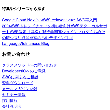
特集やシリーズから探す
Google Cloud Next ’25
AWS re:Invent 2025
AWS再入門
2024
AWSトレンドチェック
初心者向け
AWSテクニカルサポ
ート
AWS認定（資格）
製造業関連
ジョインブログ
くらめそ
の情シス
組織開発室の活動
デザイン
Thai
Language
Vietnamese Blog
お問い合わせ
クラスメソッドへの問い合わせ
DevelopersIOへのご意見
AWSに関するご相談
資料ダウンロード
メールマガジン登録
セミナー情報
採用情報
会社説明会