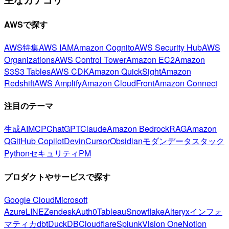
AWSで探す
AWS特集
AWS IAM
Amazon Cognito
AWS Security Hub
AWS
Organizations
AWS Control Tower
Amazon EC2
Amazon
S3
S3 Tables
AWS CDK
Amazon QuickSight
Amazon
Redshift
AWS Amplify
Amazon CloudFront
Amazon Connect
注目のテーマ
生成AI
MCP
ChatGPT
Claude
Amazon Bedrock
RAG
Amazon
Q
GitHub Copilot
Devin
Cursor
Obsidian
モダンデータスタック
Python
セキュリティ
PM
プロダクトやサービスで探す
Google Cloud
Microsoft
Azure
LINE
Zendesk
Auth0
Tableau
Snowflake
Alteryx
インフォ
マティカ
dbt
DuckDB
Cloudflare
Splunk
Vision One
Notion