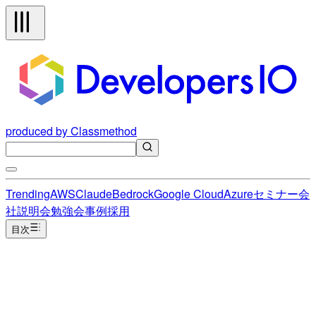
produced by Classmethod
Trending
AWS
Claude
Bedrock
Google Cloud
Azure
セミナー
会
社説明会
勉強会
事例
採用
目次