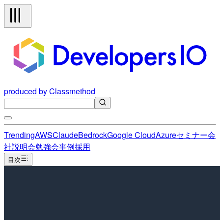
produced by Classmethod
Trending
AWS
Claude
Bedrock
Google Cloud
Azure
セミナー
会
社説明会
勉強会
事例
採用
目次