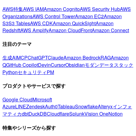
AWS特集
AWS IAM
Amazon Cognito
AWS Security Hub
AWS
Organizations
AWS Control Tower
Amazon EC2
Amazon
S3
S3 Tables
AWS CDK
Amazon QuickSight
Amazon
Redshift
AWS Amplify
Amazon CloudFront
Amazon Connect
注目のテーマ
生成AI
MCP
ChatGPT
Claude
Amazon Bedrock
RAG
Amazon
Q
GitHub Copilot
Devin
Cursor
Obsidian
モダンデータスタック
Python
セキュリティ
PM
プロダクトやサービスで探す
Google Cloud
Microsoft
Azure
LINE
Zendesk
Auth0
Tableau
Snowflake
Alteryx
インフォ
マティカ
dbt
DuckDB
Cloudflare
Splunk
Vision One
Notion
特集やシリーズから探す