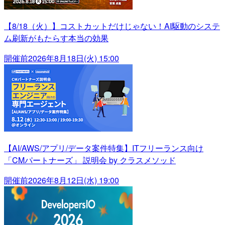
【8/18（火）】コストカットだけじゃない！AI駆動のシステ
ム刷新がもたらす本当の効果
開催前
2026年8月18日(火) 15:00
【AI/AWS/アプリ/データ案件特集】ITフリーランス向け
「CMパートナーズ」 説明会 by クラスメソッド
開催前
2026年8月12日(水) 19:00