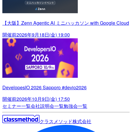
【大阪】Zenn Agentic AI ミニハッカソン with Google Cloud
開催前
2026年9月18日(金) 19:00
DevelopesIO 2026 Sapporo #devio2026
開催前
2026年10月9日(金) 17:50
セミナー一覧
会社説明会一覧
勉強会一覧
クラスメソッド株式会社