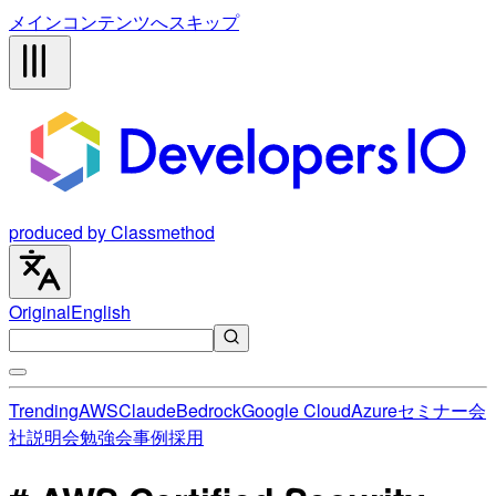
メインコンテンツへスキップ
produced by Classmethod
Original
English
Trending
AWS
Claude
Bedrock
Google Cloud
Azure
セミナー
会
社説明会
勉強会
事例
採用