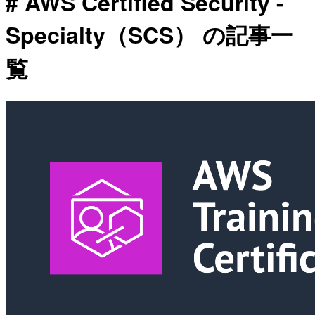
# AWS Certified Security -
Specialty（SCS） の記事一
覧