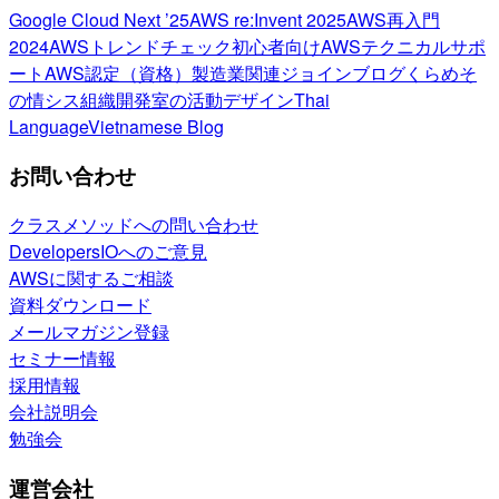
Google Cloud Next ’25
AWS re:Invent 2025
AWS再入門
2024
AWSトレンドチェック
初心者向け
AWSテクニカルサポ
ート
AWS認定（資格）
製造業関連
ジョインブログ
くらめそ
の情シス
組織開発室の活動
デザイン
Thai
Language
Vietnamese Blog
お問い合わせ
クラスメソッドへの問い合わせ
DevelopersIOへのご意見
AWSに関するご相談
資料ダウンロード
メールマガジン登録
セミナー情報
採用情報
会社説明会
勉強会
運営会社