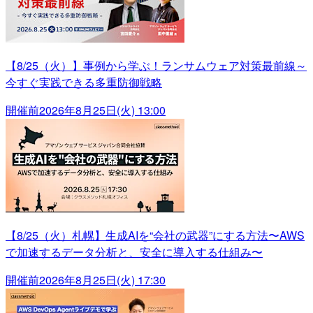
【8/25（火）】事例から学ぶ！ランサムウェア対策最前線～
今すぐ実践できる多重防御戦略
開催前
2026年8月25日(火) 13:00
【8/25（火）札幌】生成AIを“会社の武器”にする方法〜AWS
で加速するデータ分析と、安全に導入する仕組み〜
開催前
2026年8月25日(火) 17:30