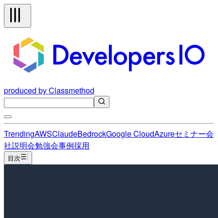
produced by Classmethod
Trending
AWS
Claude
Bedrock
Google Cloud
Azure
セミナー
会
社説明会
勉強会
事例
採用
目次