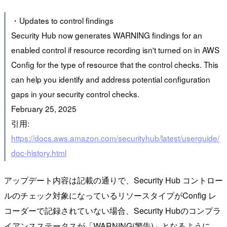
・Updates to control findings
Security Hub now generates WARNING findings for an
enabled control if resource recording isn't turned on in AWS
Config for the type of resource that the control checks. This
can help you identify and address potential configuration
gaps in your security control checks.
February 25, 2025
引用:
https://docs.aws.amazon.com/securityhub/latest/userguide/
doc-history.html
アップデート内容は記載の通りで、Security Hub コントロー
ルのチェック対象になっているリソースタイプがConfig レ
コーダーで記録されていない場合、Security Hubのコンプラ
イアンスステータスが「WARNING(警告)」となるように