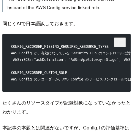
instead of the AWS Config service-linked role.
同じくAIで日本語訳しておきます。
CONFIG_RECORDER_MISSING_REQUIRED_RESOURCE_TYPES
AWS Config が、有効になっている Security Hub のコント
`AWS::ECS::TaskDefinition`、`AWS::ApiGateway::Stage`、`AWS:
CONFIG_RECORDER_CUSTOM_ROLE
AWS Config のレコーダーが、AWS Config のサービスリンクロール
たくさんのリソースタイプが記録対象になっていなかったと
わかります。
本記事の本題とは関連がないですが、Config.1の評価基準は