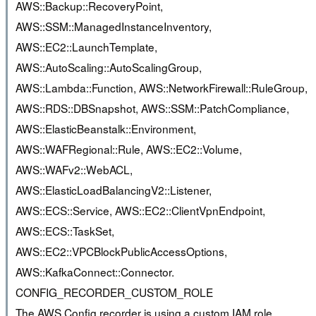
AWS::Backup::RecoveryPoint,
AWS::SSM::ManagedInstanceInventory,
AWS::EC2::LaunchTemplate,
AWS::AutoScaling::AutoScalingGroup,
AWS::Lambda::Function, AWS::NetworkFirewall::RuleGroup,
AWS::RDS::DBSnapshot, AWS::SSM::PatchCompliance,
AWS::ElasticBeanstalk::Environment,
AWS::WAFRegional::Rule, AWS::EC2::Volume,
AWS::WAFv2::WebACL,
AWS::ElasticLoadBalancingV2::Listener,
AWS::ECS::Service, AWS::EC2::ClientVpnEndpoint,
AWS::ECS::TaskSet,
AWS::EC2::VPCBlockPublicAccessOptions,
AWS::KafkaConnect::Connector.
CONFIG_RECORDER_CUSTOM_ROLE
The AWS Config recorder is using a custom IAM role