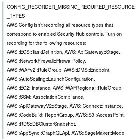
CONFIG_RECORDER_MISSING_REQUIRED_RESOURCE
_TYPES
AWS Config isn't recording all resource types that
correspond to enabled Security Hub controls. Turn on
recording for the following resources:
AWS::ECS::TaskDefinition, AWS::ApiGateway::Stage,
AWS::NetworkFirewall::FirewallPolicy,
AWS::WAFv2::RuleGroup, AWS::DMS::Endpoint,
AWS::AutoScaling::LaunchConfiguration,
AWS::EC2::Instance, AWS::WAFRegional::RuleGroup,
AWS::SSM::AssociationCompliance,
AWS::ApiGatewayV2::Stage, AWS::Connect::Instance,
AWS::CodeBuild::ReportGroup, AWS::S3::AccessPoint,
AWS::RDS::DBClusterSnapshot,
AWS::AppSync::GraphQLApi, AWS::SageMaker::Model,