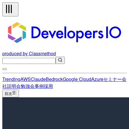
produced by Classmethod
Trending
AWS
Claude
Bedrock
Google Cloud
Azure
セミナー
会
社説明会
勉強会
事例
採用
目次