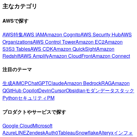
主なカテゴリ
AWSで探す
AWS特集
AWS IAM
Amazon Cognito
AWS Security Hub
AWS
Organizations
AWS Control Tower
Amazon EC2
Amazon
S3
S3 Tables
AWS CDK
Amazon QuickSight
Amazon
Redshift
AWS Amplify
Amazon CloudFront
Amazon Connect
注目のテーマ
生成AI
MCP
ChatGPT
Claude
Amazon Bedrock
RAG
Amazon
Q
GitHub Copilot
Devin
Cursor
Obsidian
モダンデータスタック
Python
セキュリティ
PM
プロダクトやサービスで探す
Google Cloud
Microsoft
Azure
LINE
Zendesk
Auth0
Tableau
Snowflake
Alteryx
インフォ