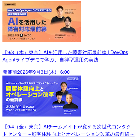
【9/3（木）東京】AIを活用した障害対応最前線 | DevOps
Agentライブデモで学ぶ、自律型運用の実践
開催前
2026年9月3日(木) 16:00
【9/4（金）東京】AIチームメイトが変える次世代コンタク
トセンター～顧客体験向上とオペレーション改革の最前線～