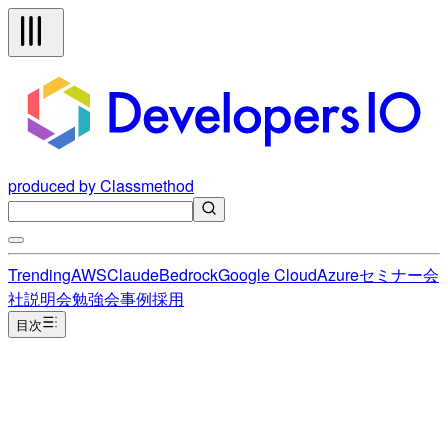
produced by Classmethod
Trending
AWS
Claude
Bedrock
Google Cloud
Azure
セミナー
会
社説明会
勉強会
事例
採用
目次