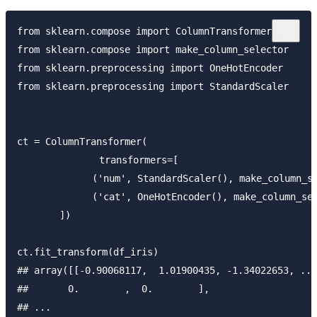
from sklearn.compose import ColumnTransformer

from sklearn.compose import make_column_selector

from sklearn.preprocessing import OneHotEncoder

from sklearn.preprocessing import StandardScaler

ct = ColumnTransformer(

　　    　　　　transformers=[

        　　　('num', StandardScaler(), make_column_sel
        　　　('cat', OneHotEncoder(), make_column_sele
    　　])

ct.fit_transform(df_iris)  

## array([[-0.90068117,  1.01900435, -1.34022653, ...
##       0.        ,  0.        ],
