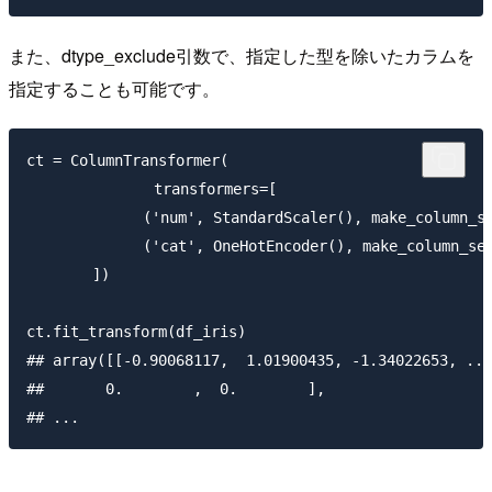
また、dtype_exclude引数で、指定した型を除いたカラムを
指定することも可能です。
ct = ColumnTransformer(

　　    　　　　transformers=[

        　　　('num', StandardScaler(), make_column_sel
        　　　('cat', OneHotEncoder(), make_column_sele
    　　])

ct.fit_transform(df_iris)  

## array([[-0.90068117,  1.01900435, -1.34022653, ...
##       0.        ,  0.        ],
