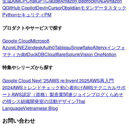
生成AI
MCP
ChatGPT
Claude
Amazon Bedrock
RAG
Amazon
Q
GitHub Copilot
Devin
Cursor
Obsidian
モダンデータスタック
Python
セキュリティ
PM
プロダクトやサービスで探す
Google Cloud
Microsoft
Azure
LINE
Zendesk
Auth0
Tableau
Snowflake
Alteryx
インフォ
マティカ
dbt
DuckDB
Cloudflare
Splunk
Vision One
Notion
特集やシリーズから探す
Google Cloud Next ’25
AWS re:Invent 2025
AWS再入門
2024
AWSトレンドチェック
初心者向け
AWSテクニカルサポ
ート
AWS認定（資格）
製造業関連
ジョインブログ
くらめそ
の情シス
組織開発室の活動
デザイン
Thai
Language
Vietnamese Blog
お問い合わせ