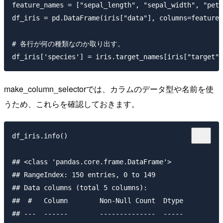
feature_names = ["sepal_length", "sepal_width", "peta
df_iris = pd.DataFrame(iris["data"], columns=feature_
# 各行が何の種類なのか取り出す。

make_column_selectorでは、カラムのデータ型や名前を使
うため、これらを確認しておきます。
df_iris.info()

## <class 'pandas.core.frame.DataFrame'>

## RangeIndex: 150 entries, 0 to 149

## Data columns (total 5 columns):

##  #   Column        Non-Null Count  Dtype  

## ---  ------        --------------  -----  
