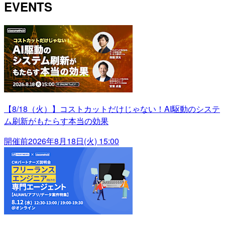
EVENTS
【8/18（火）】コストカットだけじゃない！AI駆動のシステ
ム刷新がもたらす本当の効果
開催前
2026年8月18日(火) 15:00