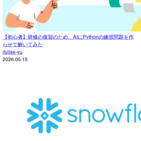
【初心者】研修の復習のため、AIにPythonの練習問題を作
らせて解いてみた
fujise-yu
f
2026.05.15