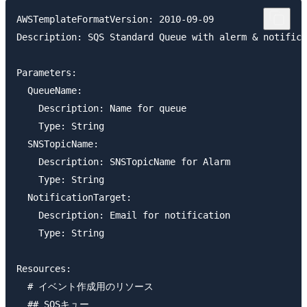
AWSTemplateFormatVersion: 2010-09-09

Description: SQS Standard Queue with alerm & notifica
Parameters:

  QueueName:

    Description: Name for queue

    Type: String

  SNSTopicName:

    Description: SNSTopicName for Alarm

    Type: String  

  NotificationTarget:

    Description: Email for notification

    Type: String

Resources:

  # イベント作成用のリソース

  ## SQSキュー
