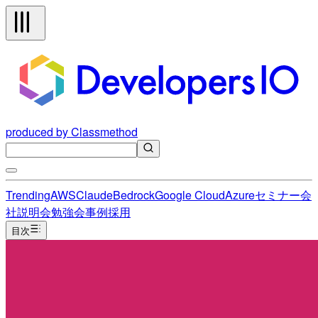
produced by Classmethod
Trending
AWS
Claude
Bedrock
Google Cloud
Azure
セミナー
会
社説明会
勉強会
事例
採用
目次