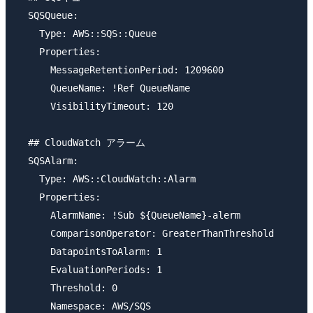
  SQSQueue:

    Type: AWS::SQS::Queue

    Properties:

      MessageRetentionPeriod: 1209600

      QueueName: !Ref QueueName

      VisibilityTimeout: 120

  ## CloudWatch アラーム

  SQSAlarm:

    Type: AWS::CloudWatch::Alarm

    Properties:

      AlarmName: !Sub ${QueueName}-alerm

      ComparisonOperator: GreaterThanThreshold

      DatapointsToAlarm: 1

      EvaluationPeriods: 1

      Threshold: 0

      Namespace: AWS/SQS
