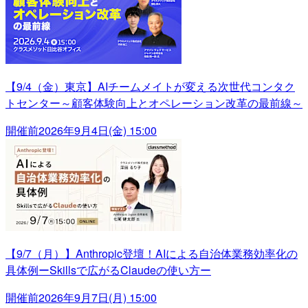
【9/4（金）東京】AIチームメイトが変える次世代コンタク
トセンター～顧客体験向上とオペレーション改革の最前線～
開催前
2026年9月4日(金) 15:00
【9/7（月）】Anthropic登壇！AIによる自治体業務効率化の
具体例ーSkillsで広がるClaudeの使い方ー
開催前
2026年9月7日(月) 15:00