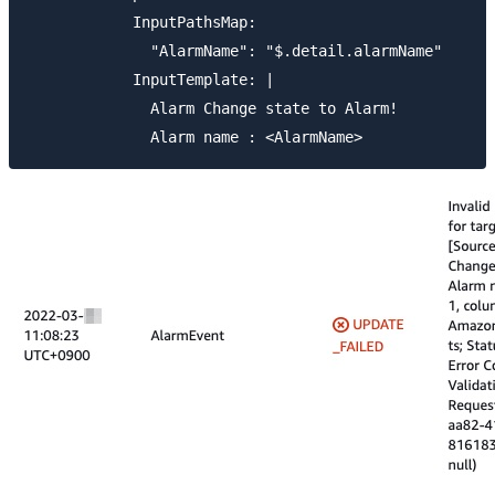
            InputPathsMap:

              "AlarmName": "$.detail.alarmName"

            InputTemplate: |

              Alarm Change state to Alarm!
