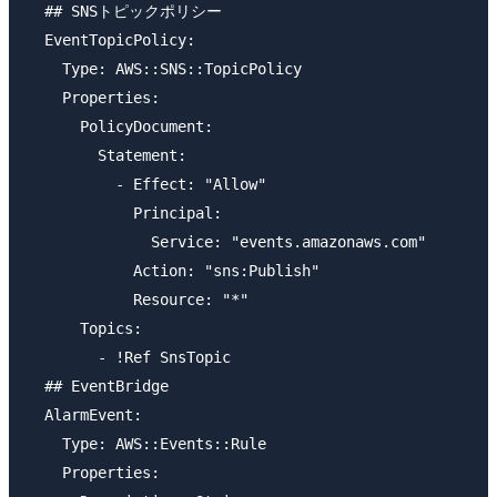
  ## SNSトピックポリシー

  EventTopicPolicy:

    Type: AWS::SNS::TopicPolicy

    Properties:

      PolicyDocument:

        Statement:

          - Effect: "Allow"

            Principal:

              Service: "events.amazonaws.com"

            Action: "sns:Publish"

            Resource: "*"

      Topics:

        - !Ref SnsTopic

  ## EventBridge

  AlarmEvent:

    Type: AWS::Events::Rule

    Properties: 
