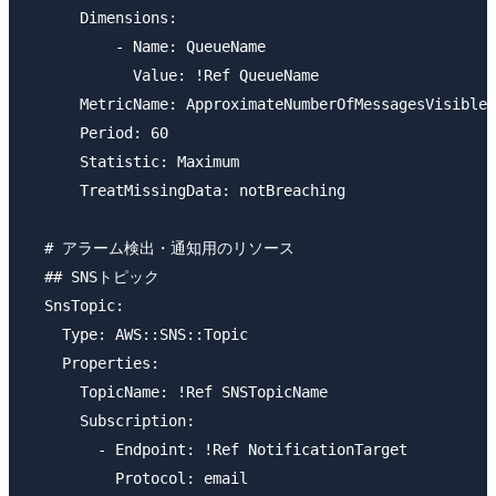
      Dimensions:

          - Name: QueueName

            Value: !Ref QueueName

      MetricName: ApproximateNumberOfMessagesVisible

      Period: 60

      Statistic: Maximum

      TreatMissingData: notBreaching

  # アラーム検出・通知用のリソース

  ## SNSトピック

  SnsTopic:

    Type: AWS::SNS::Topic

    Properties: 

      TopicName: !Ref SNSTopicName

      Subscription:

        - Endpoint: !Ref NotificationTarget

          Protocol: email
