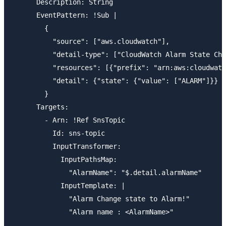
      Description: String

      EventPattern: !Sub |

        {

          "source": ["aws.cloudwatch"],

          "detail-type": ["CloudWatch Alarm State Cha
          "resources": [{"prefix": "arn:aws:cloudwatc
          "detail": {"state": {"value": ["ALARM"]}}

        }

      Targets: 

        - Arn: !Ref SnsTopic

          Id: sns-topic

          InputTransformer:

            InputPathsMap:

              "AlarmName": "$.detail.alarmName"

            InputTemplate: |

              "Alarm Change state to Alarm!"

              "Alarm name : <AlarmName>"
