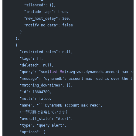
      "silenced": {},
      "include_tags": true,
      "new_host_delay": 300,
      "notify_no_data": false
    }
  },
  {
    "restricted_roles": null,
    "tags": [],
    "deleted": null,
    "query": "sum(
last_5m
):avg:aws.dynamodb.account_max_re
    "message": "dynamodb's account max read is over the th
    "matching_downtimes": [],
    "id": 18604789,
    "multi": false,
    "name": "```DynamoDB account max read",
    (一部項目は省略しています)
    "overall_state": "Alert",
    "type": "query alert",
    "options": {