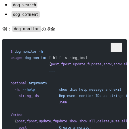
dog search
dog comment
例：
の場合
dog monitor
$
 dog
 monitor
 -h
usage:
 dog
 monitor
 [-h] [--string_ids]
                   {
post,fpost,update,fupdate,show,show_al
                   ...
optional
 arguments:
  -h,
 --help
            show
 this
 help
 message
 and
 exit
  --string_ids
          Represent
 monitor
 IDs
 as
 strings
 i
                        JSON
Verbs:
  {
post,fpost,update,fupdate,show,show_all,delete,mute_all
    post
                Create
 a
 monitor