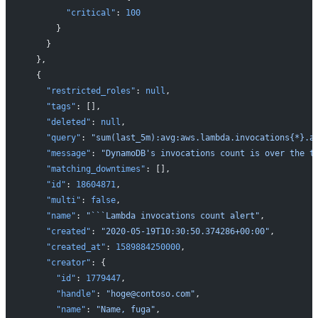
        "critical"
: 
100
      }
    }
  },
  {
    "restricted_roles"
: 
null
,
    "tags"
: [],
    "deleted"
: 
null
,
    "query"
: 
"sum(last_5m):avg:aws.lambda.invocations{*}.a
    "message"
: 
"DynamoDB's invocations count is over the t
    "matching_downtimes"
: [],
    "id"
: 
18604871
,
    "multi"
: 
false
,
    "name"
: 
"```Lambda invocations count alert"
,
    "created"
: 
"2020-05-19T10:30:50.374286+00:00"
,
    "created_at"
: 
1589884250000
,
    "creator"
: {
      "id"
: 
1779447
,
      "handle"
: 
"hoge@contoso.com"
,
      "name"
: 
"Name, fuga"
,