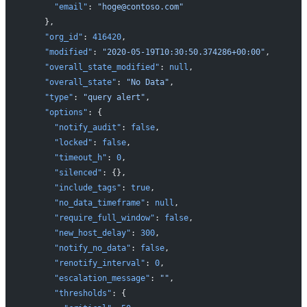
      "email"
: 
"hoge@contoso.com"
    },
    "org_id"
: 
416420
,
    "modified"
: 
"2020-05-19T10:30:50.374286+00:00"
,
    "overall_state_modified"
: 
null
,
    "overall_state"
: 
"No Data"
,
    "type"
: 
"query alert"
,
    "options"
: {
      "notify_audit"
: 
false
,
      "locked"
: 
false
,
      "timeout_h"
: 
0
,
      "silenced"
: {},
      "include_tags"
: 
true
,
      "no_data_timeframe"
: 
null
,
      "require_full_window"
: 
false
,
      "new_host_delay"
: 
300
,
      "notify_no_data"
: 
false
,
      "renotify_interval"
: 
0
,
      "escalation_message"
: 
""
,
      "thresholds"
: {