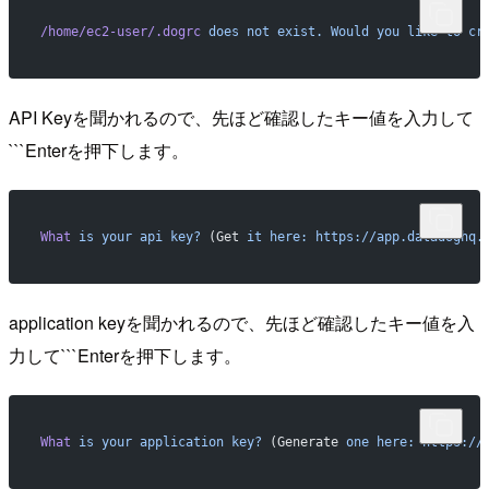
/home/ec2-user/.dogrc
 does
 not
 exist.
 Would
 you
 like
 to
 cr
API Keyを聞かれるので、先ほど確認したキー値を入力して
```Enterを押下します。
What
 is
 your
 api
 key?
 (Get 
it
 here:
 https://app.datadoghq.
application keyを聞かれるので、先ほど確認したキー値を入
力して```Enterを押下します。
What
 is
 your
 application
 key?
 (Generate 
one
 here:
 https://