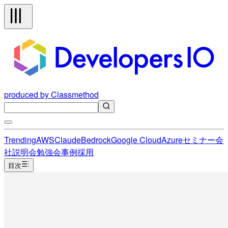
produced by Classmethod
Trending
AWS
Claude
Bedrock
Google Cloud
Azure
セミナー
会
社説明会
勉強会
事例
採用
目次