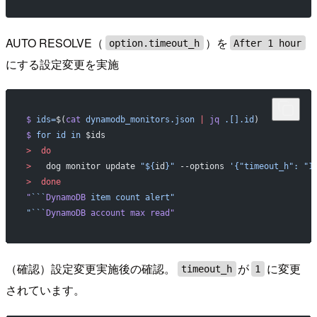
AUTO RESOLVE（
）を
option.timeout_h
After 1 hour
にする設定変更を実施
$
 ids=
$(
cat
 dynamodb_monitors.json
 |
 jq
 .[].id
)
$
 for
 id
 in
 $ids
>
  do
>
   dog monitor update 
"${
id
}"
 --options 
'{"timeout_h": "1
>
  done
"
```
DynamoDB
 item count alert"
"```
DynamoDB account max read"
（確認）設定変更実施後の確認。
が
に変更
timeout_h
1
されています。