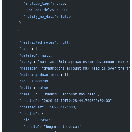
      "include_tags"
: 
true
,
      "new_host_delay"
: 
300
,
      "notify_no_data"
: 
false
    }
  },
  {
    "restricted_roles"
: 
null
,
    "tags"
: [],
    "deleted"
: 
null
,
    "query"
: 
"sum(last_5m):avg:aws.dynamodb.account_max_re
    "message"
: 
"dynamodb's account max read is over the th
    "matching_downtimes"
: [],
    "id"
: 
18604789
,
    "multi"
: 
false
,
    "name"
: 
"```DynamoDB account max read"
,
    "created"
: 
"2020-05-19T10:28:44.760092+00:00"
,
    "created_at"
: 
1589884124000
,
    "creator"
: {
      "id"
: 
1779447
,
      "handle"
: 
"hoge@contoso.com"
,