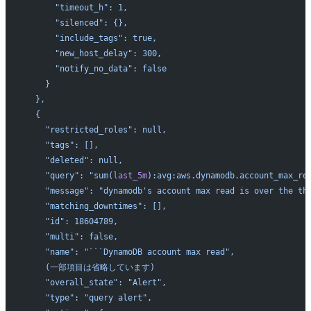
      "timeout_h": 1,
      "silenced": {},
      "include_tags": true,
      "new_host_delay": 300,
      "notify_no_data": false
    }
  },
  {
    "restricted_roles": null,
    "tags": [],
    "deleted": null,
    "query": "sum(
last_5m
):avg:aws.dynamodb.account_max_re
    "message": "dynamodb's account max read is over the th
    "matching_downtimes": [],
    "id": 18604789,
    "multi": false,
    "name": "```DynamoDB account max read",
    (一部項目は省略しています)
    "overall_state": "Alert",
    "type": "query alert",