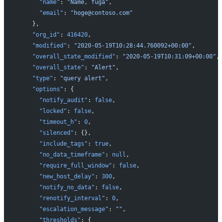
      "name"
: 
"Name, fuga"
,
      "email"
: 
"hoge@contoso.com"
    },
    "org_id"
: 
416420
,
    "modified"
: 
"2020-05-19T10:28:44.760092+00:00"
,
    "overall_state_modified"
: 
"2020-05-19T10:31:09+00:00"
,
    "overall_state"
: 
"Alert"
,
    "type"
: 
"query alert"
,
    "options"
: {
      "notify_audit"
: 
false
,
      "locked"
: 
false
,
      "timeout_h"
: 
0
,
      "silenced"
: {},
      "include_tags"
: 
true
,
      "no_data_timeframe"
: 
null
,
      "require_full_window"
: 
false
,
      "new_host_delay"
: 
300
,
      "notify_no_data"
: 
false
,
      "renotify_interval"
: 
0
,
      "escalation_message"
: 
""
,
      "thresholds"
: {