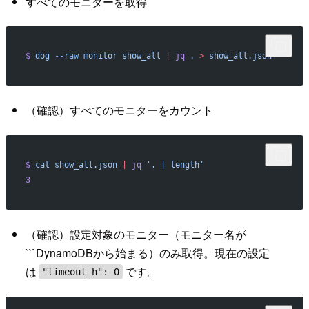
すべてのモニターを取得
$
 dog
 --raw
 monitor
 show_all
 |
 jq
 .
 >
 show_all.json
（確認）すべてのモニターをカウント
$
 cat
 show_all.json
 |
 jq
 '. | length'
3
（確認）設定対象のモニター（モニター名が
```DynamoDBから始まる）のみ取得。現在の設定
は
です。
"timeout_h": 0