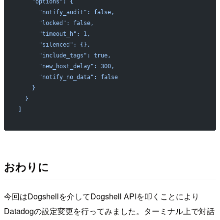
    "options": {
      "notify_audit": false,
      "locked": false,
      "timeout_h": 1,
      "silenced": {},
      "include_tags": true,
      "new_host_delay": 300,
      "notify_no_data": false
    }
  }
]
おわりに
今回はDogshellを介してDogshell APIを叩くことにより
Datadogの設定変更を行ってみました。ターミナル上で対話