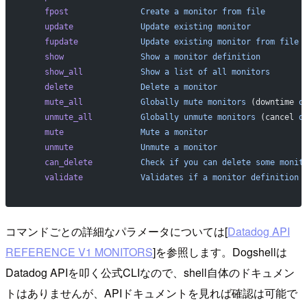
    fpost
               Create
 a
 monitor
 from
 file
    update
              Update
 existing
 monitor
    fupdate
             Update
 existing
 monitor
 from
 file
    show
                Show
 a
 monitor
 definition
    show_all
            Show
 a
 list
 of
 all
 monitors
    delete
              Delete
 a
 monitor
    mute_all
            Globally
 mute
 monitors
 (downtime 
o
    unmute_all
          Globally
 unmute
 monitors
 (cancel 
d
    mute
                Mute
 a
 monitor
    unmute
              Unmute
 a
 monitor
    can_delete
          Check
 if
 you
 can
 delete
 some
 monit
    validate
            Validates
 if
 a
 monitor
 definition
 
コマンドごとの詳細なパラメータについては[
Datadog API
REFERENCE V1 MONITORS
]を参照します。Dogshellは
Datadog APIを叩く公式CLIなので、shell自体のドキュメン
トはありませんが、APIドキュメントを見れば確認は可能で