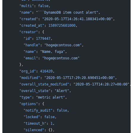
    "multi"
: 
false
,
    "name"
: 
"```DynamoDB item count alert"
,
    "created"
: 
"2020-05-17T14:26:41.188341+00:00"
,
    "created_at"
: 
1589725601000
,
    "creator"
: {
      "id"
: 
1779447
,
      "handle"
: 
"hoge@contoso.com"
,
      "name"
: 
"Name, fuga"
,
      "email"
: 
"hoge@contoso.com"
    },
    "org_id"
: 
416420
,
    "modified"
: 
"2020-05-17T17:29:20.690451+00:00"
,
    "overall_state_modified"
: 
"2020-05-17T14:28:27+00:00"
,
    "overall_state"
: 
"Alert"
,
    "type"
: 
"metric alert"
,
    "options"
: {
      "notify_audit"
: 
false
,
      "locked"
: 
false
,
      "timeout_h"
: 
1
,
      "silenced"
: {},