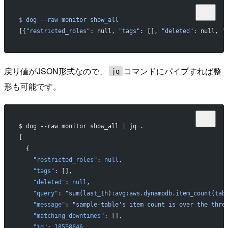
$
 dog
 --raw
 monitor
 show_all
[{
"restricted_roles"
: null, 
"tags"
: [], 
"deleted"
: null, 
"
戻り値がJSON形式なので、
コマンドにパイプすれば整
jq
形も可能です。
$ dog --raw monitor show_all | jq .
[
  {
    "restricted_roles"
: 
null
,
    "tags"
: [],
    "deleted"
: 
null
,
    "query"
: 
"sum(last_1h):avg:aws.dynamodb.item_count{tab
    "message"
: 
"sample-table's item count is over the thre
    "matching_downtimes"
: [],
    "id"
: 
18558846
,