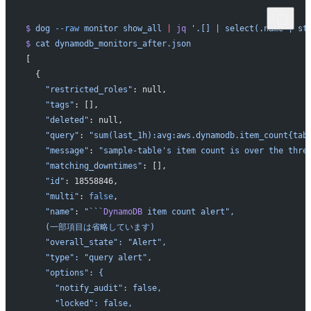
$
 dog
 --raw
 monitor
 show_all
 |
 jq
 '.[] | select(.name | st
$
 cat
 dynamodb_monitors_after.json
[
  {
    "restricted_roles"
: null,
    "tags"
: [],
    "deleted"
: null,
    "query"
: 
"sum(last_1h):avg:aws.dynamodb.item_count{tab
    "message"
: 
"sample-table's item count is over the thre
    "matching_downtimes"
: [],
    "id"
: 18558846,
    "multi"
: 
false
,
    "name"
: 
"```
DynamoDB
 item count alert",
    (一部項目は省略しています)
    "overall_state": "Alert",
    "type": "query alert",
    "options": {
      "notify_audit": false,
      "locked": false,