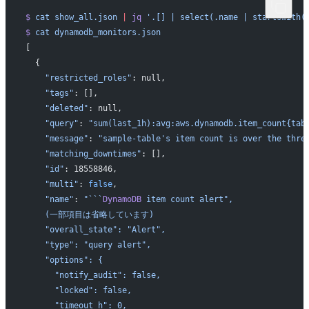
$
 cat
 show_all.json
 |
 jq
 '.[] | select(.name | startswith(
$
 cat
 dynamodb_monitors.json
[
  {
    "restricted_roles"
: null,
    "tags"
: [],
    "deleted"
: null,
    "query"
: 
"sum(last_1h):avg:aws.dynamodb.item_count{tab
    "message"
: 
"sample-table's item count is over the thre
    "matching_downtimes"
: [],
    "id"
: 18558846,
    "multi"
: 
false
,
    "name"
: 
"```
DynamoDB
 item count alert",
    (一部項目は省略しています)
    "overall_state": "Alert",
    "type": "query alert",
    "options": {
      "notify_audit": false,
      "locked": false,
      "timeout_h": 0,