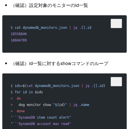
（確認）設定対象のモニターのid一覧
$
 cat
 dynamodb_monitors.json
 |
 jq
 .[].id
18558846
18604789
（確認）id一覧に対するshowコマンドのループ
$
 ids=
$(
cat
 dynamodb_monitors.json
 |
 jq
 .[].id
)
$
 for
 id
 in
 $ids
>
  do
>
   dog monitor show 
"${
id
}"
 |
 jq
 .name
>
  done
"
```
DynamoDB
 item count alert"
"```
DynamoDB account max read"