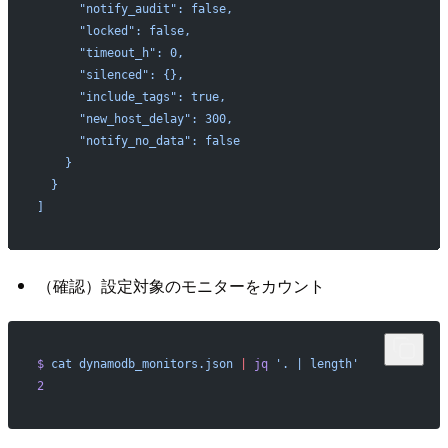
      "notify_audit": false,
      "locked": false,
      "timeout_h": 0,
      "silenced": {},
      "include_tags": true,
      "new_host_delay": 300,
      "notify_no_data": false
    }
  }
]
（確認）設定対象のモニターをカウント
$
 cat
 dynamodb_monitors.json
 |
 jq
 '. | length'
2