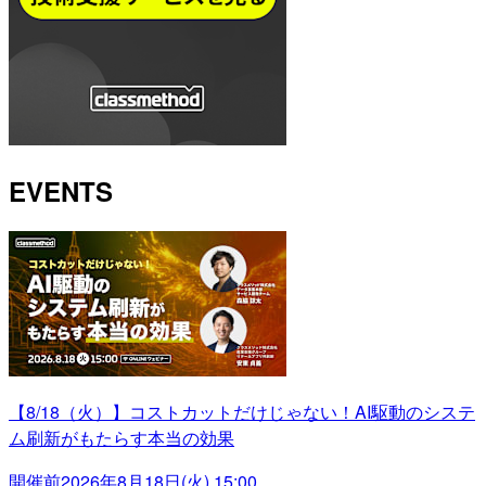
EVENTS
【8/18（火）】コストカットだけじゃない！AI駆動のシステ
ム刷新がもたらす本当の効果
開催前
2026年8月18日(火) 15:00