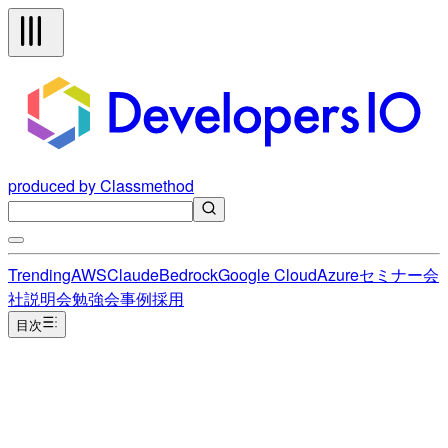
produced by Classmethod
Trending
AWS
Claude
Bedrock
Google Cloud
Azure
セミナー
会
社説明会
勉強会
事例
採用
目次