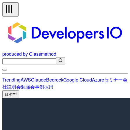
produced by Classmethod
Trending
AWS
Claude
Bedrock
Google Cloud
Azure
セミナー
会
社説明会
勉強会
事例
採用
目次