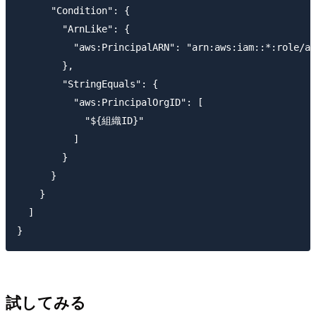
      "Condition": {

        "ArnLike": {

          "aws:PrincipalARN": "arn:aws:iam::*:role/
        },

        "StringEquals": {

          "aws:PrincipalOrgID": [

            "${組織ID}"

          ]

        }

      }

    }

  ]

試してみる