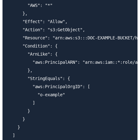
        "AWS": "*"

      },

      "Effect": "Allow",

      "Action": "s3:GetObject",

      "Resource": "arn:aws:s3:::DOC-EXAMPLE-BUCKET/ho
      "Condition": {

        "ArnLike": {

          "aws:PrincipalARN": "arn:aws:iam::*:role/aw
        },

        "StringEquals": {

          "aws:PrincipalOrgID": [

            "o-example"

          ]

        }

      }

    }

  ]
