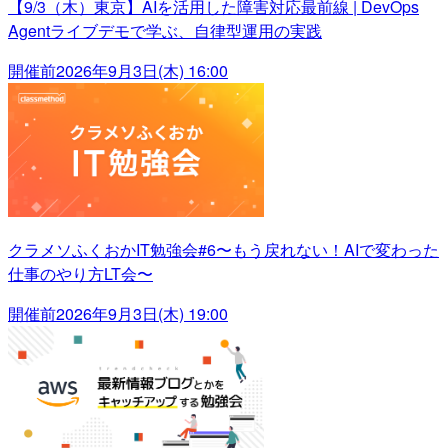
【9/3（木）東京】AIを活用した障害対応最前線 | DevOps
Agentライブデモで学ぶ、自律型運用の実践
開催前
2026年9月3日(木) 16:00
クラメソふくおかIT勉強会#6〜もう戻れない！AIで変わった
仕事のやり方LT会〜
開催前
2026年9月3日(木) 19:00