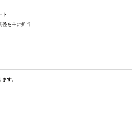
ード
調整を主に担当
ります。