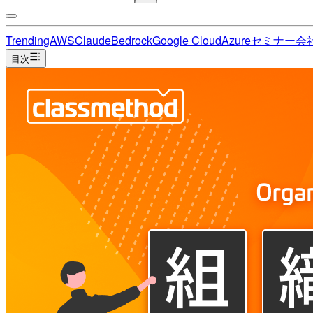
Trending
AWS
Claude
Bedrock
Google Cloud
Azure
セミナー
会
目次