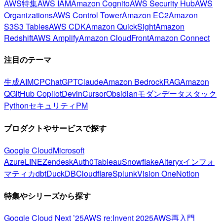
AWS特集
AWS IAM
Amazon Cognito
AWS Security Hub
AWS
Organizations
AWS Control Tower
Amazon EC2
Amazon
S3
S3 Tables
AWS CDK
Amazon QuickSight
Amazon
Redshift
AWS Amplify
Amazon CloudFront
Amazon Connect
注目のテーマ
生成AI
MCP
ChatGPT
Claude
Amazon Bedrock
RAG
Amazon
Q
GitHub Copilot
Devin
Cursor
Obsidian
モダンデータスタック
Python
セキュリティ
PM
プロダクトやサービスで探す
Google Cloud
Microsoft
Azure
LINE
Zendesk
Auth0
Tableau
Snowflake
Alteryx
インフォ
マティカ
dbt
DuckDB
Cloudflare
Splunk
Vision One
Notion
特集やシリーズから探す
Google Cloud Next ’25
AWS re:Invent 2025
AWS再入門