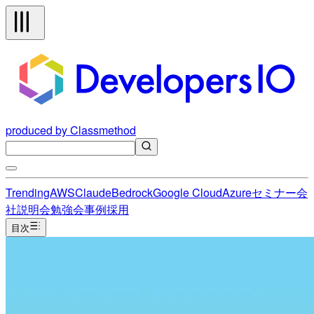
produced by Classmethod
Trending
AWS
Claude
Bedrock
Google Cloud
Azure
セミナー
会
社説明会
勉強会
事例
採用
目次