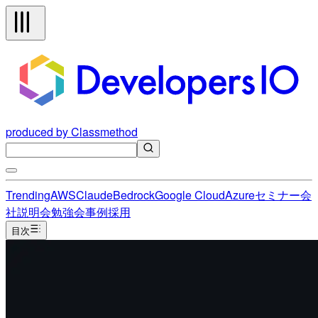
produced by Classmethod
Trending
AWS
Claude
Bedrock
Google Cloud
Azure
セミナー
会
社説明会
勉強会
事例
採用
目次