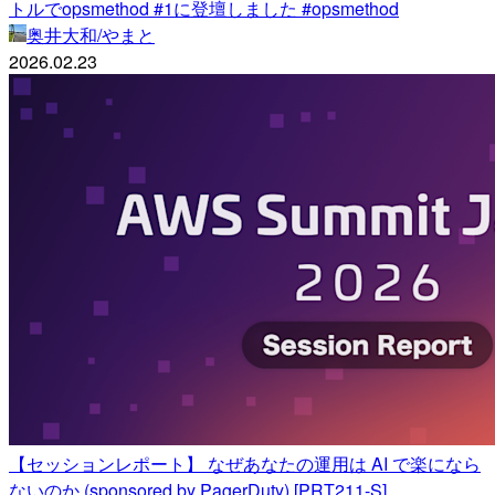
トルでopsmethod #1に登壇しました #opsmethod
奥井大和/やまと
2026.02.23
【セッションレポート】 なぜあなたの運用は AI で楽になら
ないのか (sponsored by PagerDuty) [PRT211-S]