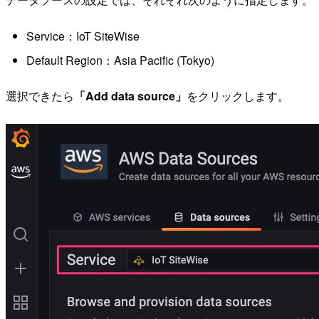
Service：IoT SiteWise
Default Region：Asia Pacific (Tokyo)
選択できたら
「Add data source」
をクリックします。