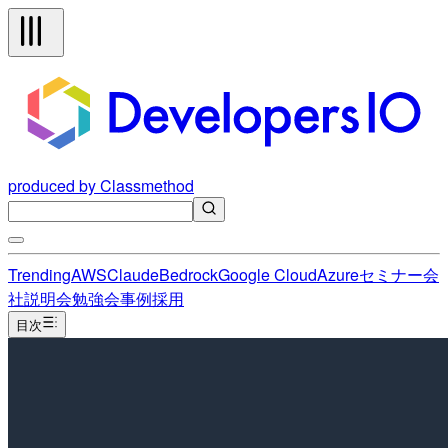
produced by Classmethod
Trending
AWS
Claude
Bedrock
Google Cloud
Azure
セミナー
会
社説明会
勉強会
事例
採用
目次