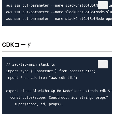
aws ssm put-parameter --name slackChatGptBotNode-slac
aws ssm put-parameter --name slackChatGptBotNode-slac
CDKコード
// iac/lib/main-stack.ts

import type { Construct } from "constructs";

import * as cdk from "aws-cdk-lib";

export class SlackChatGptBotNodeStack extends cdk.Sta
  constructor(scope: Construct, id: string, props?: c
    super(scope, id, props);
