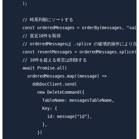
      );

      // 時系列順にソートする

      const orderedMessages = orderBy(messages, "said
      // 直近10件を取得

      // orderedMessagesは .splice の破壊的操作によ
      const resentMessages = orderedMessages.splice(-
      // 10件を超える発言は削除する

      await Promise.all(

        orderedMessages.map((message) =>

          ddbDocClient.send(

            new DeleteCommand({

              TableName: messagesTableName,

              Key: {

                id: message["id"],

              },

            })
