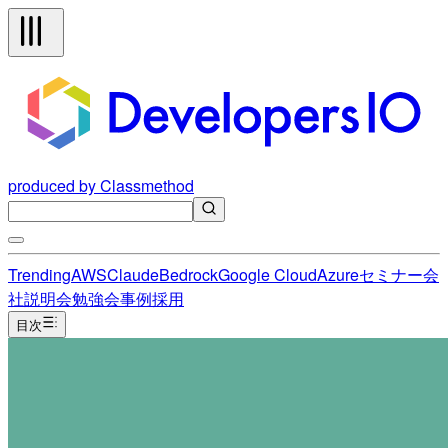
produced by Classmethod
Trending
AWS
Claude
Bedrock
Google Cloud
Azure
セミナー
会
社説明会
勉強会
事例
採用
目次