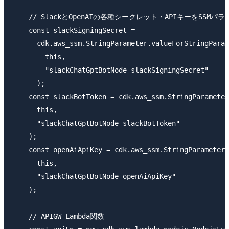
    // SlackとOpenAIの各種シークレット・APIキーをSSM
    const slackSigningSecret =

      cdk.aws_ssm.StringParameter.valueForStringParam
        this,

        "slackChatGptBotNode-slackSigningSecret"

      );

    const slackBotToken = cdk.aws_ssm.StringParameter
      this,

      "slackChatGptBotNode-slackBotToken"

    );

    const openAiApiKey = cdk.aws_ssm.StringParameter.
      this,

      "slackChatGptBotNode-openAiApiKey"

    );

    // APIGW Lambda関数
