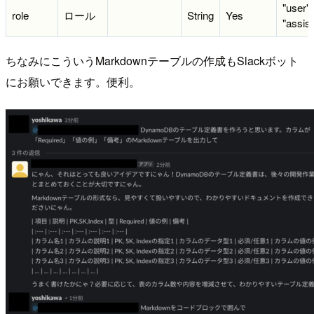
"user"
role
ロール
String
Yes
"assist
ちなみにこういうMarkdownテーブルの作成もSlackボット
にお願いできます。便利。