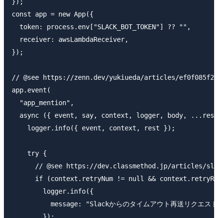
});

const app = new App({

  token: process.env["SLACK_BOT_TOKEN"] ?? "",

  receiver: awsLambdaReceiver,

});

// @see https://zenn.dev/yukiueda/articles/ef0f085f2b
app.event(

  "app_mention",

  async ({ event, say, context, logger, body, ...rest
    logger.info({ event, context, rest });

    try {

      // @see https://dev.classmethod.jp/articles/sla
      if (context.retryNum != null && context.retryRe
        logger.info({

          message: "Slackからのタイムアウト再送リクエ
        });
