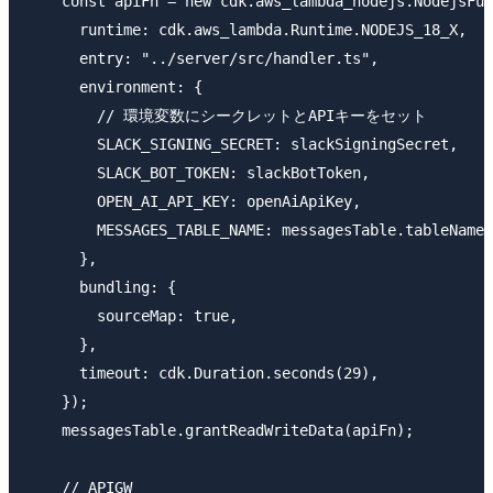
    const apiFn = new cdk.aws_lambda_nodejs.NodejsFun
      runtime: cdk.aws_lambda.Runtime.NODEJS_18_X,

      entry: "../server/src/handler.ts",

      environment: {

        // 環境変数にシークレットとAPIキーをセット

        SLACK_SIGNING_SECRET: slackSigningSecret,

        SLACK_BOT_TOKEN: slackBotToken,

        OPEN_AI_API_KEY: openAiApiKey,

        MESSAGES_TABLE_NAME: messagesTable.tableName,

      },

      bundling: {

        sourceMap: true,

      },

      timeout: cdk.Duration.seconds(29),

    });

    messagesTable.grantReadWriteData(apiFn);

    // APIGW
