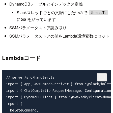
DynamoDBテーブルとインデックス定義
Slackスレッドごとの文脈にしたいので
threadTs
にGSIを貼っています
SSMパラメータストア読み取り
SSMパラメータストアの値をLambda環境変数にセット
Lambdaコード
// server/src/handler.ts

import { App, AwsLambdaReceiver } from "@slack/bolt";

import { ChatCompletionRequestMessage, Configuration,
import { DynamoDBClient } from "@aws-sdk/client-dynam
import {

  DeleteCommand,
