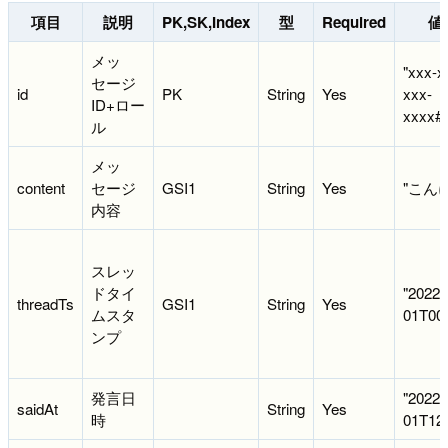
項目
説明
PK,SK,Index
型
Required
値
メッ
"xxx-x
セージ
id
PK
String
Yes
xxx-
ID+ロー
xxxx#u
ル
メッ
content
セージ
GSI1
String
Yes
"こん
内容
スレッ
ドタイ
"2022-
threadTs
GSI1
String
Yes
ムスタ
01T00:
ンプ
発言日
"2022-
saidAt
String
Yes
時
01T12: