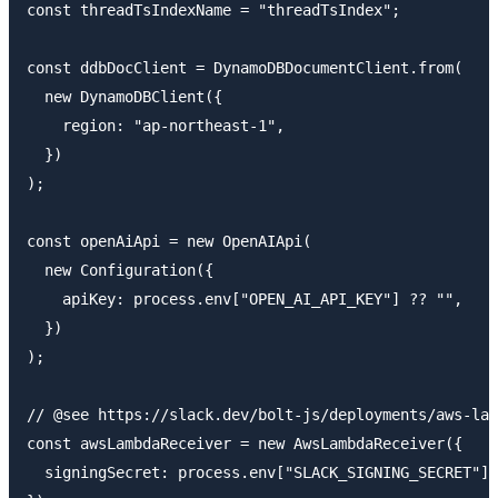
const threadTsIndexName = "threadTsIndex";

const ddbDocClient = DynamoDBDocumentClient.from(

  new DynamoDBClient({

    region: "ap-northeast-1",

  })

);

const openAiApi = new OpenAIApi(

  new Configuration({

    apiKey: process.env["OPEN_AI_API_KEY"] ?? "",

  })

);

// @see https://slack.dev/bolt-js/deployments/aws-lam
const awsLambdaReceiver = new AwsLambdaReceiver({

  signingSecret: process.env["SLACK_SIGNING_SECRET"] 