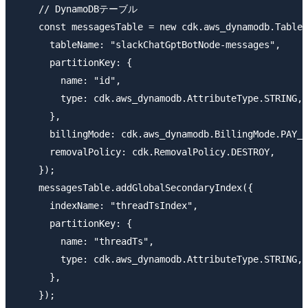
    // DynamoDBテーブル

    const messagesTable = new cdk.aws_dynamodb.Table(
      tableName: "slackChatGptBotNode-messages",

      partitionKey: {

        name: "id",

        type: cdk.aws_dynamodb.AttributeType.STRING,

      },

      billingMode: cdk.aws_dynamodb.BillingMode.PAY_P
      removalPolicy: cdk.RemovalPolicy.DESTROY,

    });

    messagesTable.addGlobalSecondaryIndex({

      indexName: "threadTsIndex",

      partitionKey: {

        name: "threadTs",

        type: cdk.aws_dynamodb.AttributeType.STRING,

      },

    });
