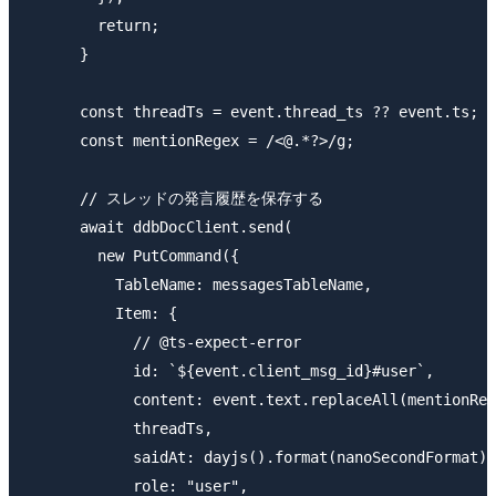
        return;

      }

      const threadTs = event.thread_ts ?? event.ts;

      const mentionRegex = /<@.*?>/g;

      // スレッドの発言履歴を保存する

      await ddbDocClient.send(

        new PutCommand({

          TableName: messagesTableName,

          Item: {

            // @ts-expect-error

            id: `${event.client_msg_id}#user`,

            content: event.text.replaceAll(mentionReg
            threadTs,

            saidAt: dayjs().format(nanoSecondFormat),

            role: "user",
