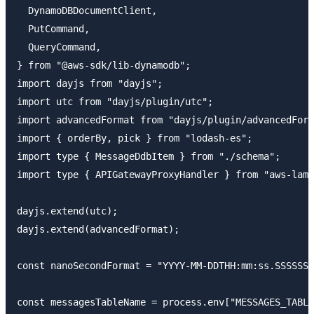
  DynamoDBDocumentClient,

  PutCommand,

  QueryCommand,

} from "@aws-sdk/lib-dynamodb";

import dayjs from "dayjs";

import utc from "dayjs/plugin/utc";

import advancedFormat from "dayjs/plugin/advancedForm
import { orderBy, pick } from "lodash-es";

import type { MessageDdbItem } from "./schema";

import type { APIGatewayProxyHandler } from "aws-lamb
dayjs.extend(utc);

dayjs.extend(advancedFormat);

const nanoSecondFormat = "YYYY-MM-DDTHH:mm:ss.SSSSSSS
const messagesTableName = process.env["MESSAGES_TABLE