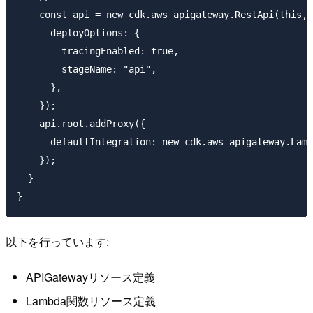
    const api = new cdk.aws_apigateway.RestApi(this, 
      deployOptions: {

        tracingEnabled: true,

        stageName: "api",

      },

    });

    api.root.addProxy({

      defaultIntegration: new cdk.aws_apigateway.Lamb
    });

  }

以下を行っています:
APIGatewayリソース定義
Lambda関数リソース定義