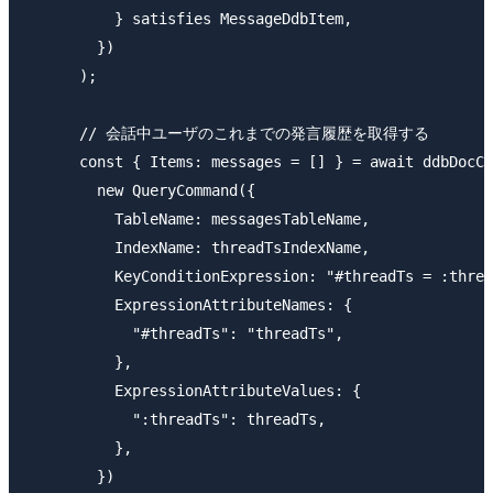
          } satisfies MessageDdbItem,

        })

      );

      // 会話中ユーザのこれまでの発言履歴を取得する

      const { Items: messages = [] } = await ddbDocCl
        new QueryCommand({

          TableName: messagesTableName,

          IndexName: threadTsIndexName,

          KeyConditionExpression: "#threadTs = :threa
          ExpressionAttributeNames: {

            "#threadTs": "threadTs",

          },

          ExpressionAttributeValues: {

            ":threadTs": threadTs,

          },

        })
