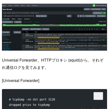
Universal Forwarder、HTTPプロキシ (squid)から、それぞ
れ通信ログを見てみます。
[Universal Forwarder]
# tcpdump -nn dst port 3128
dropped privs to tcpdump