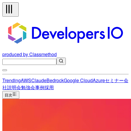
produced by Classmethod
Trending
AWS
Claude
Bedrock
Google Cloud
Azure
セミナー
会
社説明会
勉強会
事例
採用
目次