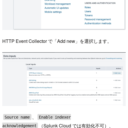
HTTP Event Collector で「Add new」を選択します。
、
Source name
Enable indexer
（Splunk Cloud では有効化不可）、
acknowledgement