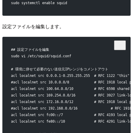
sudo systemctl enable squid
設定ファイルを編集します。
## 設定ファイルを編集
sudo vi /etc/squid/squid.conf
# 環境に併せて必要のない送信元IPレンジをコメントアウト
acl localnet src 0.0.0.1-0.255.255.255  # RFC 1122 "this" 
#acl localnet src 10.0.0.0/8            # RFC 1918 local p
acl localnet src 100.64.0.0/10          # RFC 6598 shared 
acl localnet src 169.254.0.0/16         # RFC 3927 link-lo
acl localnet src 172.16.0.0/12          # RFC 1918 local p
#acl localnet src 192.168.0.0/16                # RFC 1918
acl localnet src fc00::/7               # RFC 4193 local p
acl localnet src fe80::/10              # RFC 4291 link-lo