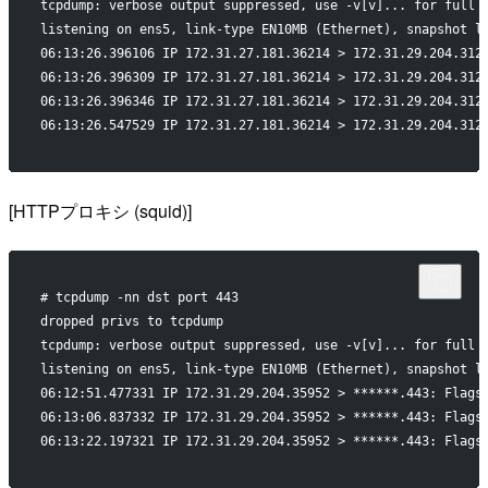
tcpdump: verbose output suppressed, use -v[v]... for full 
listening on ens5, link-type EN10MB (Ethernet), snapshot l
06:13:26.396106 IP 172.31.27.181.36214 > 172.31.29.204.312
06:13:26.396309 IP 172.31.27.181.36214 > 172.31.29.204.312
06:13:26.396346 IP 172.31.27.181.36214 > 172.31.29.204.312
06:13:26.547529 IP 172.31.27.181.36214 > 172.31.29.204.312
[HTTPプロキシ (squid)]
# tcpdump -nn dst port 443
dropped privs to tcpdump
tcpdump: verbose output suppressed, use -v[v]... for full 
listening on ens5, link-type EN10MB (Ethernet), snapshot l
06:12:51.477331 IP 172.31.29.204.35952 > ******.443: Flags
06:13:06.837332 IP 172.31.29.204.35952 > ******.443: Flags
06:13:22.197321 IP 172.31.29.204.35952 > ******.443: Flags