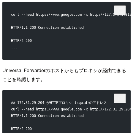
curl --head https://www.google.com -x http://127.0.0.1:312
HTTP/1.1 200 Connection established
HTTP/2 200
...
Universal Forwarderのホストからもプロキシが経由できる
ことを確認します。
## 172.31.29.204 がHTTPプロキシ (squid)のアドレス
curl --head https://www.google.com -x http://172.31.29.204
HTTP/1.1 200 Connection established
HTTP/2 200