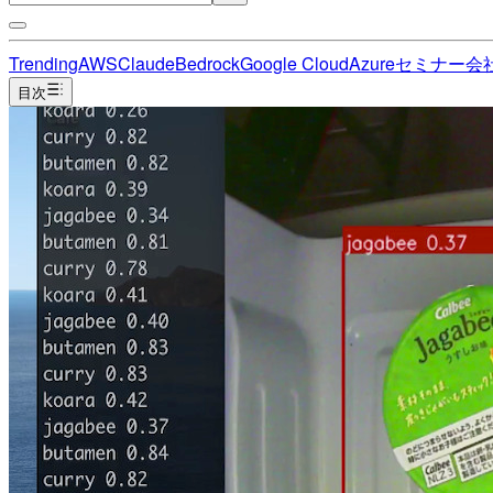
Trending
AWS
Claude
Bedrock
Google Cloud
Azure
セミナー
会
目次