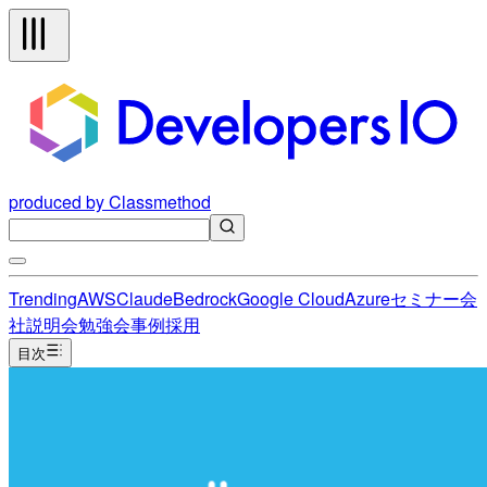
produced by Classmethod
Trending
AWS
Claude
Bedrock
Google Cloud
Azure
セミナー
会
社説明会
勉強会
事例
採用
目次